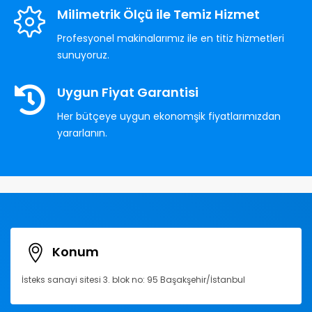
Milimetrik Ölçü ile Temiz Hizmet
Profesyonel makinalarımız ile en titiz hizmetleri
sunuyoruz.
Uygun Fiyat Garantisi
Her bütçeye uygun ekonomşik fiyatlarımızdan
yararlanın.
Konum
İsteks sanayi sitesi 3. blok no: 95 Başakşehir/İstanbul