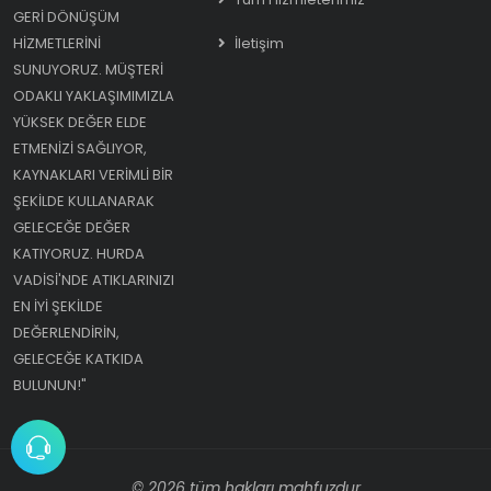
GERI DÖNÜŞÜM
HIZMETLERINI
İletişim
SUNUYORUZ. MÜŞTERI
ODAKLI YAKLAŞIMIMIZLA
YÜKSEK DEĞER ELDE
ETMENIZI SAĞLIYOR,
KAYNAKLARI VERIMLI BIR
ŞEKILDE KULLANARAK
GELECEĞE DEĞER
KATIYORUZ. HURDA
VADISI'NDE ATIKLARINIZI
EN IYI ŞEKILDE
DEĞERLENDIRIN,
GELECEĞE KATKIDA
BULUNUN!"
© 2026 tüm hakları mahfuzdur