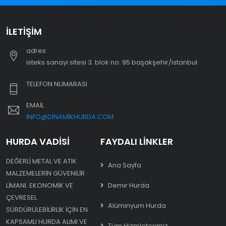
İLETIŞIM
adres
i̇steks sanayi sitesi 3. blok no: 95 başakşehir/i̇stanbul
TELEFON NUMARASI
EMAIL
INFO@DINAMIKHURDA.COM
HURDA VADISI
FAYDALI LINKLER
DEĞERLI METAL VE ATIK
Ana Sayfa
MALZEMELERIN GÜVENILIR
LIMANI. EKONOMIK VE
Demir Hurda
ÇEVRESEL
Alüminyum Hurda
SÜRDÜRÜLEBILIRLIK IÇIN EN
KAPSAMLI HURDA ALIMI VE
Tüm Hizmleterimiz