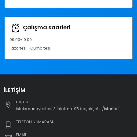
Çalışma saatleri
09.00-19.00
Pazartesi - Cumartesi
İLETIŞIM
adres
i̇steks sanayi sitesi 3. blok no: 95 başakşehir/i̇stanbul
TELEFON NUMARASI
EMAIL