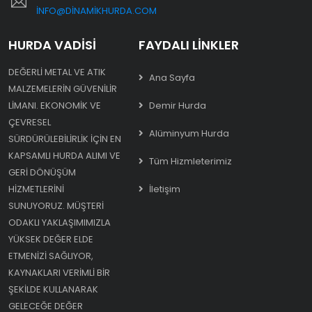
INFO@DINAMIKHURDA.COM
HURDA VADISI
FAYDALI LINKLER
DEĞERLI METAL VE ATIK
Ana Sayfa
MALZEMELERIN GÜVENILIR
LIMANI. EKONOMIK VE
Demir Hurda
ÇEVRESEL
Alüminyum Hurda
SÜRDÜRÜLEBILIRLIK IÇIN EN
KAPSAMLI HURDA ALIMI VE
Tüm Hizmleterimiz
GERI DÖNÜŞÜM
HIZMETLERINI
İletişim
SUNUYORUZ. MÜŞTERI
ODAKLI YAKLAŞIMIMIZLA
YÜKSEK DEĞER ELDE
ETMENIZI SAĞLIYOR,
KAYNAKLARI VERIMLI BIR
ŞEKILDE KULLANARAK
GELECEĞE DEĞER