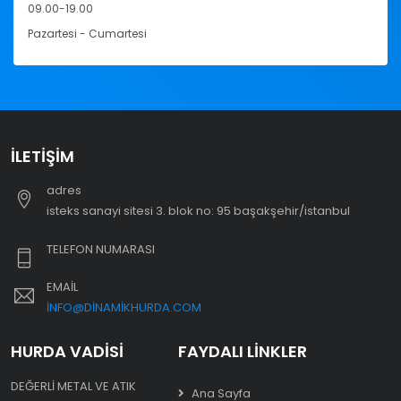
09.00-19.00
Pazartesi - Cumartesi
İLETIŞIM
adres
i̇steks sanayi sitesi 3. blok no: 95 başakşehir/i̇stanbul
TELEFON NUMARASI
EMAIL
INFO@DINAMIKHURDA.COM
HURDA VADISI
FAYDALI LINKLER
DEĞERLI METAL VE ATIK
Ana Sayfa