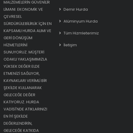
MALZEMELERIN GÜVENILIR
LIMANI. EKONOMIK VE
Demir Hurda
ÇEVRESEL
Alüminyum Hurda
SÜRDÜRÜLEBILIRLIK IÇIN EN
KAPSAMLI HURDA ALIMI VE
Tüm Hizmleterimiz
GERI DÖNÜŞÜM
HIZMETLERINI
İletişim
SUNUYORUZ. MÜŞTERI
ODAKLI YAKLAŞIMIMIZLA
YÜKSEK DEĞER ELDE
ETMENIZI SAĞLIYOR,
KAYNAKLARI VERIMLI BIR
ŞEKILDE KULLANARAK
GELECEĞE DEĞER
KATIYORUZ. HURDA
VADISI'NDE ATIKLARINIZI
EN IYI ŞEKILDE
DEĞERLENDIRIN,
GELECEĞE KATKIDA