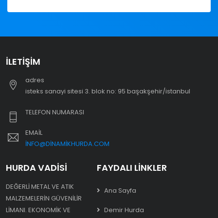
İLETIŞIM
adres
i̇steks sanayi sitesi 3. blok no: 95 başakşehir/i̇stanbul
TELEFON NUMARASI
EMAIL
INFO@DINAMIKHURDA.COM
HURDA VADISI
FAYDALI LINKLER
DEĞERLI METAL VE ATIK
Ana Sayfa
MALZEMELERIN GÜVENILIR
LIMANI. EKONOMIK VE
Demir Hurda