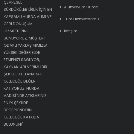
ÇEVRESEL
Alüminyum Hurda
SÜRDÜRÜLEBILIRLIK IÇIN EN
KAPSAMLI HURDA ALIMI VE
Tüm Hizmleterimiz
GERI DÖNÜŞÜM
HIZMETLERINI
İletişim
SUNUYORUZ. MÜŞTERI
ODAKLI YAKLAŞIMIMIZLA
YÜKSEK DEĞER ELDE
ETMENIZI SAĞLIYOR,
KAYNAKLARI VERIMLI BIR
ŞEKILDE KULLANARAK
GELECEĞE DEĞER
KATIYORUZ. HURDA
VADISI'NDE ATIKLARINIZI
EN IYI ŞEKILDE
DEĞERLENDIRIN,
GELECEĞE KATKIDA
BULUNUN!"