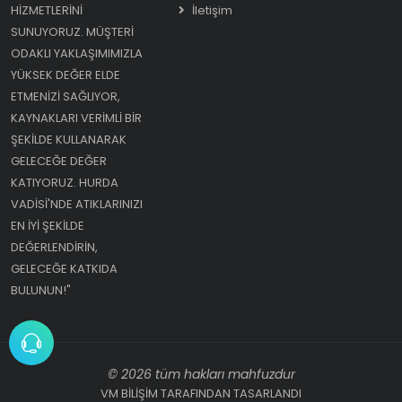
HIZMETLERINI
İletişim
SUNUYORUZ. MÜŞTERI
ODAKLI YAKLAŞIMIMIZLA
YÜKSEK DEĞER ELDE
ETMENIZI SAĞLIYOR,
KAYNAKLARI VERIMLI BIR
ŞEKILDE KULLANARAK
GELECEĞE DEĞER
KATIYORUZ. HURDA
VADISI'NDE ATIKLARINIZI
EN IYI ŞEKILDE
DEĞERLENDIRIN,
GELECEĞE KATKIDA
BULUNUN!"
© 2026 tüm hakları mahfuzdur
VM BİLİŞİM TARAFINDAN TASARLANDI