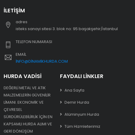
İLETIŞIM
adres
i̇steks sanayi sitesi 3. blok no: 95 başakşehir/i̇stanbul
TELEFON NUMARASI
EMAIL
INFO@DINAMIKHURDA.COM
HURDA VADISI
FAYDALI LINKLER
DEĞERLI METAL VE ATIK
Ana Sayfa
MALZEMELERIN GÜVENILIR
LIMANI. EKONOMIK VE
Demir Hurda
ÇEVRESEL
Alüminyum Hurda
SÜRDÜRÜLEBILIRLIK IÇIN EN
KAPSAMLI HURDA ALIMI VE
Tüm Hizmleterimiz
GERI DÖNÜŞÜM