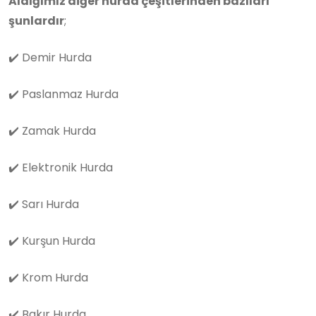
Aldığımız diğer hurda çeşitlerinden bazıları
şunlardır
;
✔️
Demir Hurda
✔️
Paslanmaz Hurda
✔️
Zamak Hurda
✔️
Elektronik Hurda
✔️
Sarı Hurda
✔️
Kurşun Hurda
✔️
Krom Hurda
✔️
Bakır Hurda