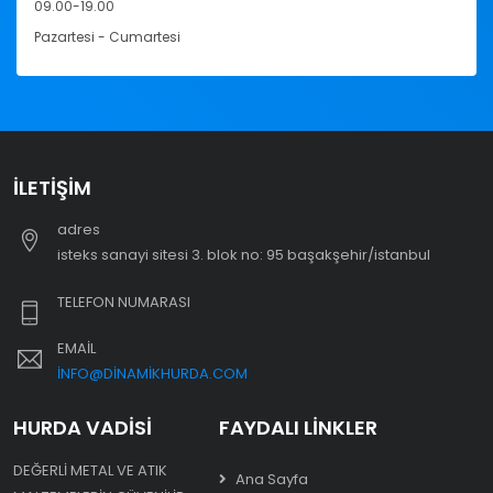
09.00-19.00
Pazartesi - Cumartesi
İLETIŞIM
adres
i̇steks sanayi sitesi 3. blok no: 95 başakşehir/i̇stanbul
TELEFON NUMARASI
EMAIL
INFO@DINAMIKHURDA.COM
HURDA VADISI
FAYDALI LINKLER
DEĞERLI METAL VE ATIK
Ana Sayfa