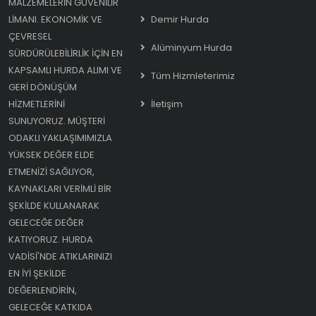
MALZEMELERIN GÜVENILIR
LIMANI. EKONOMIK VE
Demir Hurda
ÇEVRESEL
Alüminyum Hurda
SÜRDÜRÜLEBILIRLIK IÇIN EN
KAPSAMLI HURDA ALIMI VE
Tüm Hizmleterimiz
GERI DÖNÜŞÜM
HIZMETLERINI
İletişim
SUNUYORUZ. MÜŞTERI
ODAKLI YAKLAŞIMIMIZLA
YÜKSEK DEĞER ELDE
ETMENIZI SAĞLIYOR,
KAYNAKLARI VERIMLI BIR
ŞEKILDE KULLANARAK
GELECEĞE DEĞER
KATIYORUZ. HURDA
VADISI'NDE ATIKLARINIZI
EN IYI ŞEKILDE
DEĞERLENDIRIN,
GELECEĞE KATKIDA