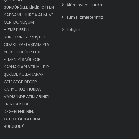
Alüminyum Hurda
SÜRDÜRÜLEBILIRLIK IÇIN EN
KAPSAMLI HURDA ALIMI VE
Tüm Hizmleterimiz
GERI DÖNÜŞÜM
HIZMETLERINI
İletişim
SUNUYORUZ. MÜŞTERI
ODAKLI YAKLAŞIMIMIZLA
YÜKSEK DEĞER ELDE
ETMENIZI SAĞLIYOR,
KAYNAKLARI VERIMLI BIR
ŞEKILDE KULLANARAK
GELECEĞE DEĞER
KATIYORUZ. HURDA
VADISI'NDE ATIKLARINIZI
EN IYI ŞEKILDE
DEĞERLENDIRIN,
GELECEĞE KATKIDA
BULUNUN!"