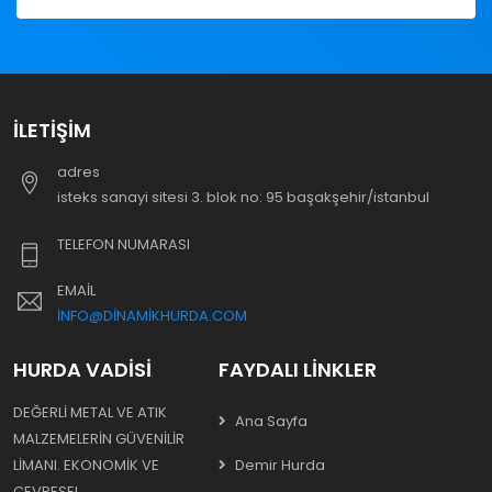
İLETIŞIM
adres
i̇steks sanayi sitesi 3. blok no: 95 başakşehir/i̇stanbul
TELEFON NUMARASI
EMAIL
INFO@DINAMIKHURDA.COM
HURDA VADISI
FAYDALI LINKLER
DEĞERLI METAL VE ATIK
Ana Sayfa
MALZEMELERIN GÜVENILIR
LIMANI. EKONOMIK VE
Demir Hurda
ÇEVRESEL