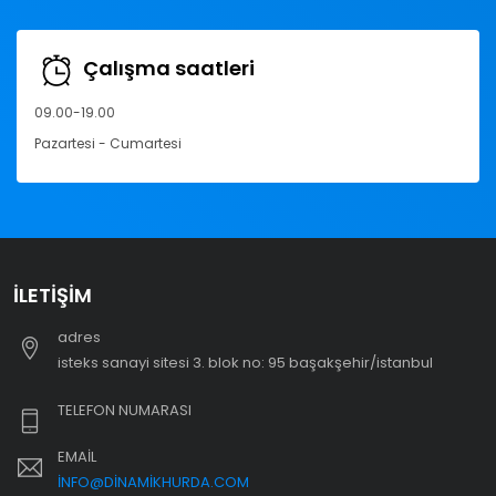
Çalışma saatleri
09.00-19.00
Pazartesi - Cumartesi
İLETIŞIM
adres
i̇steks sanayi sitesi 3. blok no: 95 başakşehir/i̇stanbul
TELEFON NUMARASI
EMAIL
INFO@DINAMIKHURDA.COM