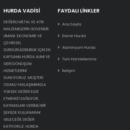
HURDA VADISI
FAYDALI LINKLER
DEĞERLI METAL VE ATIK
Ana Sayfa
MALZEMELERIN GÜVENILIR
LIMANI. EKONOMIK VE
Demir Hurda
ÇEVRESEL
Alüminyum Hurda
SÜRDÜRÜLEBILIRLIK IÇIN EN
KAPSAMLI HURDA ALIMI VE
Tüm Hizmleterimiz
GERI DÖNÜŞÜM
HIZMETLERINI
İletişim
SUNUYORUZ. MÜŞTERI
ODAKLI YAKLAŞIMIMIZLA
YÜKSEK DEĞER ELDE
ETMENIZI SAĞLIYOR,
KAYNAKLARI VERIMLI BIR
ŞEKILDE KULLANARAK
GELECEĞE DEĞER
KATIYORUZ. HURDA