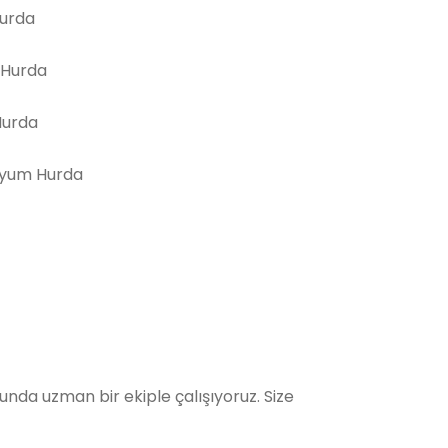
Hurda
 Hurda
Hurda
yum Hurda
da uzman bir ekiple çalışıyoruz. Size