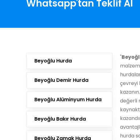
Whatsapp'tan Teklif Al
"
Beyoğl
Beyoğlu Hurda
malzeme
hurdala
Beyoğlu Demir Hurda
çevreyi 
kazanın.
Beyoğlu Alüminyum Hurda
değerli 
kaynaktı
kazandı
Beyoğlu Bakır Hurda
avantajl
hurda sat
Beyoğlu Zamak Hurda