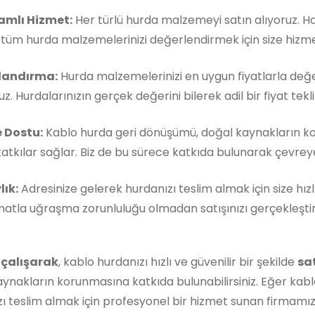
mlı Hizmet:
Her türlü hurda malzemeyi satın alıyoruz. 
, tüm hurda malzemelerinizi değerlendirmek için size hizm
landırma:
Hurda malzemelerinizi en uygun fiyatlarla değe
z. Hurdalarınızın gerçek değerini bilerek adil bir fiyat teklif
 Dostu:
Kablo hurda geri dönüşümü, doğal kaynakların k
atkılar sağlar. Biz de bu sürece katkıda bulunarak çevreye 
lık:
Adresinize gelerek hurdanızı teslim almak için size hızl
matla uğraşma zorunluluğu olmadan satışınızı gerçekleştireb
 çalışarak
, kablo hurdanızı hızlı ve güvenilir bir şekilde
sa
ynakların korunmasına katkıda bulunabilirsiniz. Eğer kabl
ı teslim almak için profesyonel bir hizmet sunan firmamı