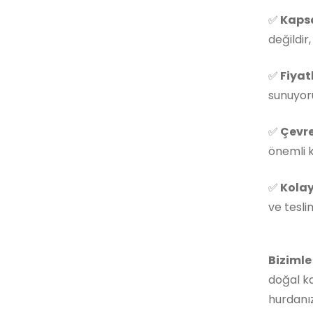
✅
Kapsa
değildir
✅
Fiyat
sunuyoru
✅
Çevre
önemli k
✅
Kolay
ve tesli
Bizimle
doğal ka
hurdanız