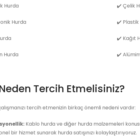
k Hurda
✔️
Çelik 
ronik Hurda
✔️
Plastik
Hurda
✔️
Kağıt 
n Hurda
✔️
Alümin
 Neden Tercih Etmelisiniz?
çalışmanızı tercih etmenizin birkaç önemli nedeni vardır:
syonellik:
Kablo hurda ve diğer hurda malzemeleri konusun
nel bir hizmet sunarak hurda satışınızı kolaylaştırıyoruz.