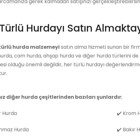
arcamanıza gerek kalmadan satışınızı gerçekleştirebilirsini
Türlü Hurdayı Satın Almaktay
 türlü hurda malzemeyi
satın alma hizmeti sunan bir firm
hurda, cam hurda, ahşap hurda ve diğer hurda türlerini de
i olduğu önemli değildir, her türlü hurdayı değerlendirm
ur.
ız diğer hurda çeşitlerinden bazıları şunlardır
;
 Hurda
✔️
Krom H
nmaz Hurda
✔️
Bakır 