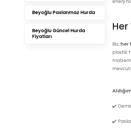
enerji h
Beyoğlu Paslanmaz Hurda
Her 
Beyoğlu Güncel Hurda
Fiyatları
Biz,
her
plastik 
malzemes
mevcutt
Aldığım
✔️
Demir
✔️
Pasla