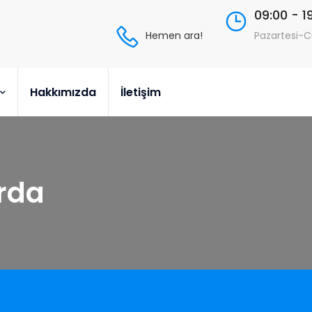
09:00 - 1
Hemen ara!
Pazartesi-
Hakkımızda
İletişim
rda