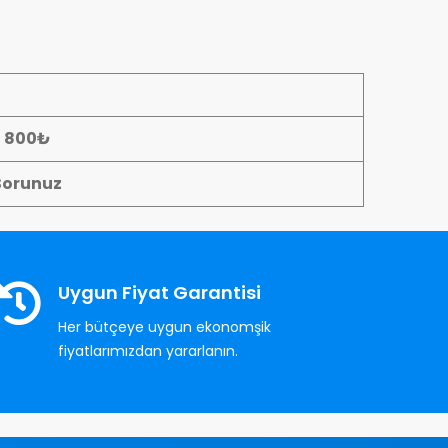
- 800₺
Sorunuz
Uygun Fiyat Garantisi
Her bütçeye uygun ekonomşik
fiyatlarımızdan yararlanın.