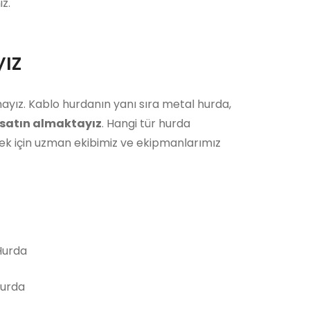
z.
ız
ayız. Kablo hurdanın yanı sıra metal hurda,
satın almaktayız
. Hangi tür hurda
ek için uzman ekibimiz ve ekipmanlarımız
urda
Hurda