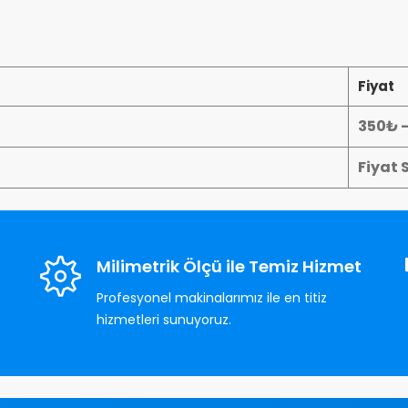
Fiyat
350₺ 
Fiyat 
Milimetrik Ölçü ile Temiz Hizmet
Profesyonel makinalarımız ile en titiz
hizmetleri sunuyoruz.