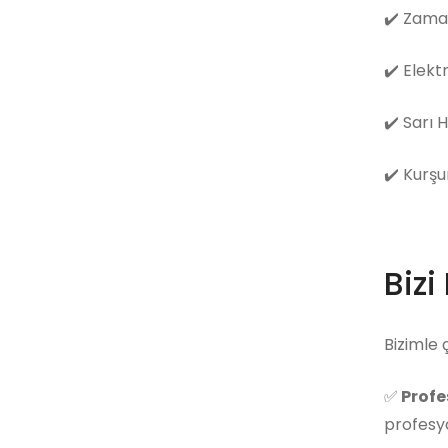
✔️
Zama
✔️
Elekt
✔️
Sarı 
✔️
Kurşu
Bizi
Bizimle 
✅
Profe
profesyo