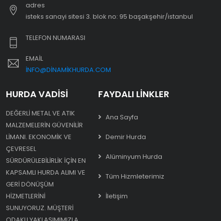
adres
i̇steks sanayi sitesi 3. blok no: 95 başakşehir/i̇stanbul
TELEFON NUMARASI
EMAIL
INFO@DINAMIKHURDA.COM
HURDA VADISI
FAYDALI LINKLER
DEĞERLI METAL VE ATIK
Ana Sayfa
MALZEMELERIN GÜVENILIR
LIMANI. EKONOMIK VE
Demir Hurda
ÇEVRESEL
Alüminyum Hurda
SÜRDÜRÜLEBILIRLIK IÇIN EN
KAPSAMLI HURDA ALIMI VE
Tüm Hizmleterimiz
GERI DÖNÜŞÜM
HIZMETLERINI
İletişim
SUNUYORUZ. MÜŞTERI
ODAKLI YAKLAŞIMIMIZLA