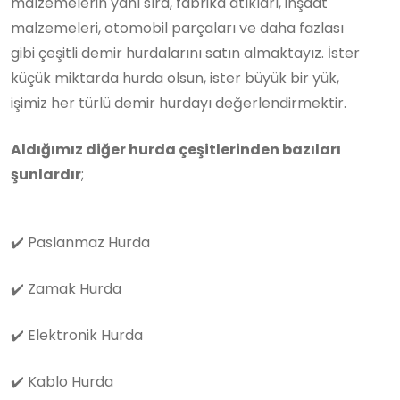
malzemelerin yanı sıra, fabrika atıkları, inşaat
malzemeleri, otomobil parçaları ve daha fazlası
gibi çeşitli demir hurdalarını satın almaktayız. İster
küçük miktarda hurda olsun, ister büyük bir yük,
işimiz her türlü demir hurdayı değerlendirmektir.
Aldığımız diğer hurda çeşitlerinden bazıları
şunlardır
;
✔️
Paslanmaz Hurda
✔️
Zamak Hurda
✔️
Elektronik Hurda
✔️
Kablo Hurda