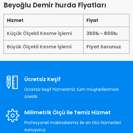
Beyoğlu Demir hurda Fiyatları
Hizmet
Fiyat
Küçük Ölçekli Kesme İşlemi
350₺ - 800₺
Büyük Ölçekli Kesme İşlemi
Fiyat Sorunuz
Ücretsiz Keşif
Ücretsiz keşif hizmetimiz tüm müşterilerimize
özeldir.
Milimetrik Ölçü ile Temiz Hizmet
Profesyonel makinalarımız ile en titiz hizmetleri
sunuyoruz.