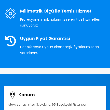
Milimetrik Ölçü ile Temiz Hizmet
Profesyonel makinalarımız ile en titiz hizmetleri
sunuyoruz.
Uygun Fiyat Garantisi
Her bütçeye uygun ekonomşik fiyatlarımızdan
yararlanın.
Konum
İsteks sanayi sitesi 3. blok no: 95 Başakşehir/İstanbul