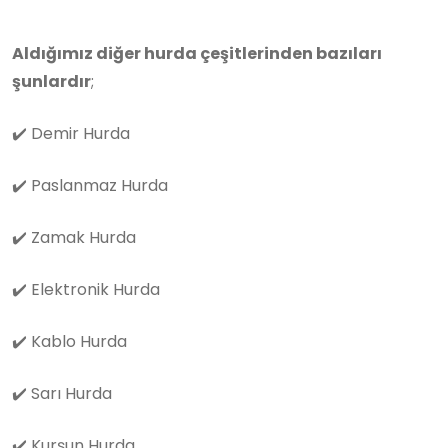
Aldığımız diğer hurda çeşitlerinden bazıları
şunlardır
;
✔️
Demir Hurda
✔️
Paslanmaz Hurda
✔️
Zamak Hurda
✔️
Elektronik Hurda
✔️
Kablo Hurda
✔️
Sarı Hurda
✔️
Kurşun Hurda