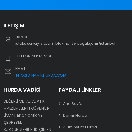
İLETIŞIM
adres
i̇steks sanayi sitesi 3. blok no: 95 başakşehir/i̇stanbul
TELEFON NUMARASI
EMAIL
INFO@DINAMIKHURDA.COM
HURDA VADISI
FAYDALI LINKLER
DEĞERLI METAL VE ATIK
Ana Sayfa
MALZEMELERIN GÜVENILIR
LIMANI. EKONOMIK VE
Demir Hurda
ÇEVRESEL
Alüminyum Hurda
SÜRDÜRÜLEBILIRLIK IÇIN EN