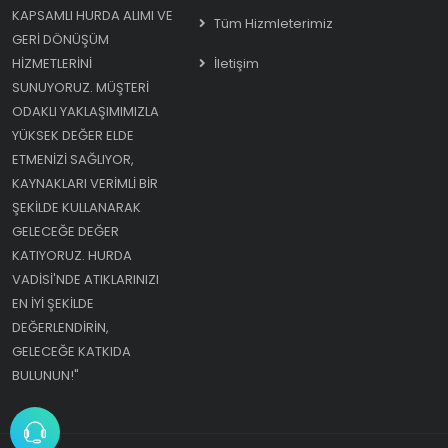
KAPSAMLI HURDA ALIMI VE
Tüm Hizmleterimiz
GERI DÖNÜŞÜM
HIZMETLERINI
İletişim
SUNUYORUZ. MÜŞTERI
ODAKLI YAKLAŞIMIMIZLA
YÜKSEK DEĞER ELDE
ETMENIZI SAĞLIYOR,
KAYNAKLARI VERIMLI BIR
ŞEKILDE KULLANARAK
GELECEĞE DEĞER
KATIYORUZ. HURDA
VADISI'NDE ATIKLARINIZI
EN IYI ŞEKILDE
DEĞERLENDIRIN,
GELECEĞE KATKIDA
BULUNUN!"