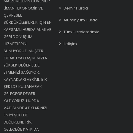
MALZEMELERIN GÜVENILIR
LIMANI. EKONOMIK VE
Demir Hurda
ÇEVRESEL
Alüminyum Hurda
SÜRDÜRÜLEBILIRLIK IÇIN EN
KAPSAMLI HURDA ALIMI VE
Tüm Hizmleterimiz
GERI DÖNÜŞÜM
HIZMETLERINI
İletişim
SUNUYORUZ. MÜŞTERI
ODAKLI YAKLAŞIMIMIZLA
YÜKSEK DEĞER ELDE
ETMENIZI SAĞLIYOR,
KAYNAKLARI VERIMLI BIR
ŞEKILDE KULLANARAK
GELECEĞE DEĞER
KATIYORUZ. HURDA
VADISI'NDE ATIKLARINIZI
EN IYI ŞEKILDE
DEĞERLENDIRIN,
GELECEĞE KATKIDA