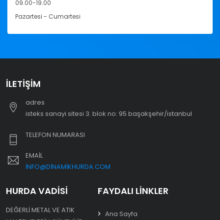
09.00-19.00
Pazartesi - Cumartesi
İLETIŞIM
adres
i̇steks sanayi sitesi 3. blok no: 95 başakşehir/i̇stanbul
TELEFON NUMARASI
EMAIL
INFO@DINAMIKHURDA.COM
HURDA VADISI
FAYDALI LINKLER
DEĞERLI METAL VE ATIK
Ana Sayfa