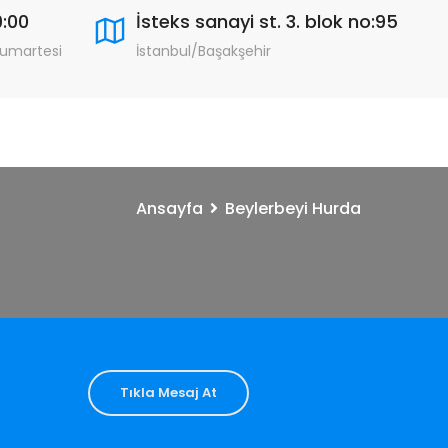
9:00
İsteks sanayi st. 3. blok no:95
Cumartesi
İstanbul/Başakşehir
Ansayfa
Beylerbeyi Hurda
Tıkla Mesaj At