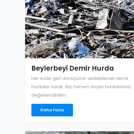
Beylerbeyi Demir Hurda
Her evde geri dönüşüme verilebilecek demir
hurdalar vardır. Bizi hemen arayın hurdalarınızı
değerlendirelim.
Daha fazla