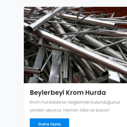
Beylerbeyi Krom Hurda
Krom hurdalarınızı değerinde bulunduğunuz
yerden alıyoruz. Hemen tıkla ve kazan!
Daha fazla