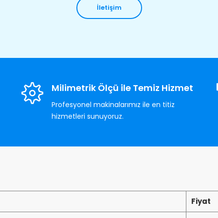
İletişim
Milimetrik Ölçü ile Temiz Hizmet
Profesyonel makinalarımız ile en titiz
hizmetleri sunuyoruz.
Fiyat