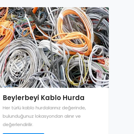
Beylerbeyi Kablo Hurda
Her türlü kablo hurdalarınız değerinde,
bulunduğunuz lokasyondan alınır ve
değerlendirilir.