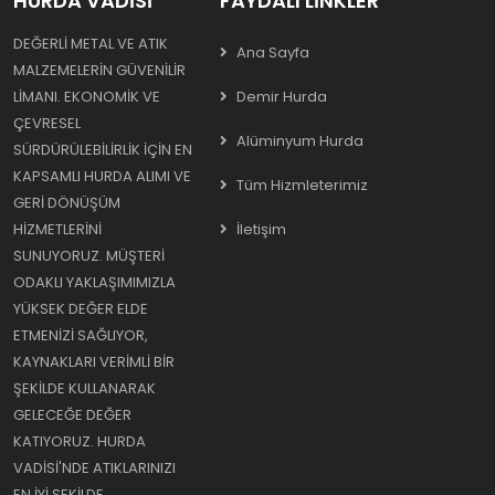
HURDA VADISI
FAYDALI LINKLER
DEĞERLI METAL VE ATIK
Ana Sayfa
MALZEMELERIN GÜVENILIR
LIMANI. EKONOMIK VE
Demir Hurda
ÇEVRESEL
Alüminyum Hurda
SÜRDÜRÜLEBILIRLIK IÇIN EN
KAPSAMLI HURDA ALIMI VE
Tüm Hizmleterimiz
GERI DÖNÜŞÜM
HIZMETLERINI
İletişim
SUNUYORUZ. MÜŞTERI
ODAKLI YAKLAŞIMIMIZLA
YÜKSEK DEĞER ELDE
ETMENIZI SAĞLIYOR,
KAYNAKLARI VERIMLI BIR
ŞEKILDE KULLANARAK
GELECEĞE DEĞER
KATIYORUZ. HURDA
VADISI'NDE ATIKLARINIZI
EN IYI ŞEKILDE