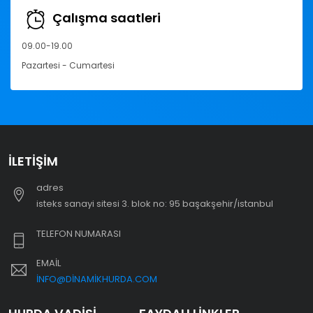
Çalışma saatleri
09.00-19.00
Pazartesi - Cumartesi
İLETIŞIM
adres
i̇steks sanayi sitesi 3. blok no: 95 başakşehir/i̇stanbul
TELEFON NUMARASI
EMAIL
INFO@DINAMIKHURDA.COM