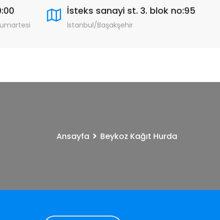
9:00
İsteks sanayi st. 3. blok no:95
Cumartesi
İstanbul/Başakşehir
Ansayfa
Beykoz Kağıt Hurda