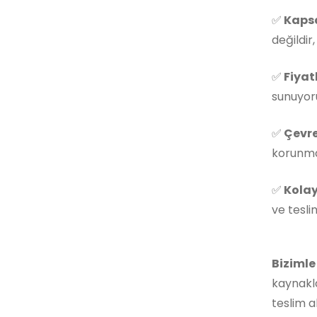
✅
Kapsa
değildir
✅
Fiyat
sunuyoru
✅
Çevre
korunmas
✅
Kolay
ve tesli
Bizimle
kaynakla
teslim a