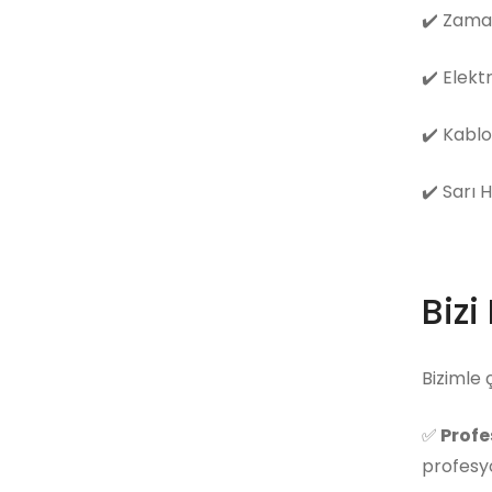
✔️
Zama
✔️
Elekt
✔️
Kablo
✔️
Sarı 
Bizi
Bizimle 
✅
Profe
profesyo