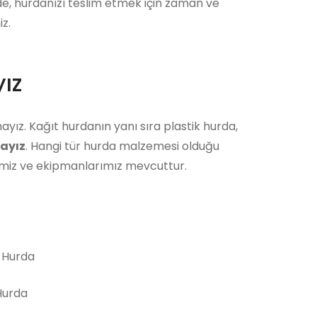
ede, hurdanızı teslim etmek için zaman ve
z.
ız
ayız. Kağıt hurdanın yanı sıra plastik hurda,
ayız
. Hangi tür hurda malzemesi olduğu
bimiz ve ekipmanlarımız mevcuttur.
 Hurda
urda