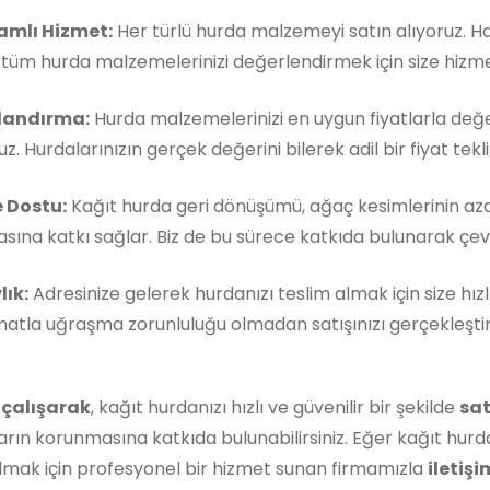
mlı Hizmet:
Her türlü hurda malzemeyi satın alıyoruz. 
, tüm hurda malzemelerinizi değerlendirmek için size hizm
landırma:
Hurda malzemelerinizi en uygun fiyatlarla değe
z. Hurdalarınızın gerçek değerini bilerek adil bir fiyat teklif
 Dostu:
Kağıt hurda geri dönüşümü, ağaç kesimlerinin aza
ına katkı sağlar. Biz de bu sürece katkıda bulunarak çevre
lık:
Adresinize gelerek hurdanızı teslim almak için size hızl
matla uğraşma zorunluluğu olmadan satışınızı gerçekleştireb
 çalışarak
, kağıt hurdanızı hızlı ve güvenilir bir şekilde
sat
rın korunmasına katkıda bulunabilirsiniz. Eğer kağıt hurda
lmak için profesyonel bir hizmet sunan firmamızla
iletişi