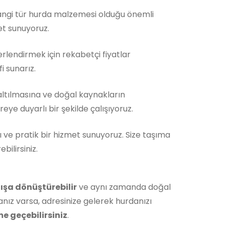
Hangi tür hurda malzemesi olduğu önemli
et sunuyoruz.
rlendirmek için rekabetçi fiyatlar
i sunarız.
ltılmasına ve doğal kaynakların
ye duyarlı bir şekilde çalışıyoruz.
ı ve pratik bir hizmet sunuyoruz. Size taşıma
ilirsiniz.
ışa dönüştürebilir
ve aynı zamanda doğal
nız varsa, adresinize gelerek hurdanızı
me geçebilirsiniz
.