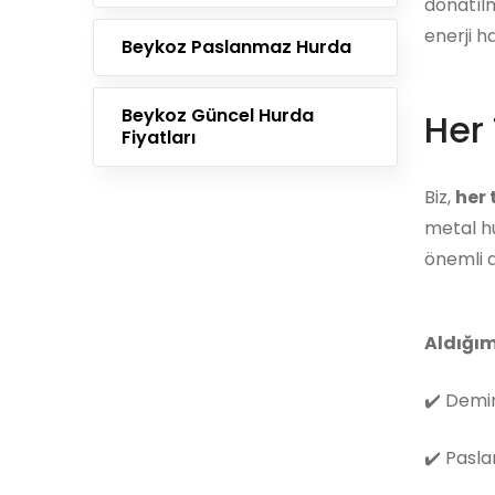
donatılm
enerji h
Beykoz Paslanmaz Hurda
Beykoz Güncel Hurda
Her 
Fiyatları
Biz,
her
metal hu
önemli d
Aldığım
✔️
Demir
✔️
Pasla