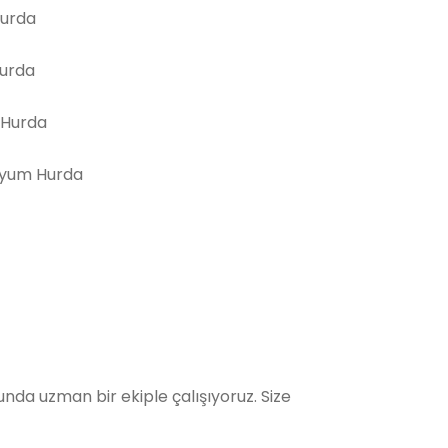
Hurda
Hurda
 Hurda
yum Hurda
da uzman bir ekiple çalışıyoruz. Size