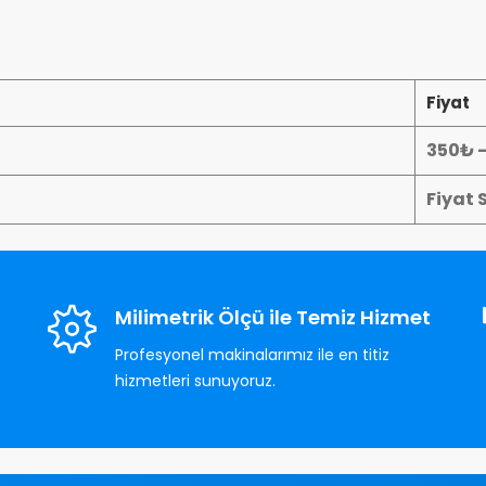
Fiyat
350₺ 
Fiyat 
Milimetrik Ölçü ile Temiz Hizmet
Profesyonel makinalarımız ile en titiz
hizmetleri sunuyoruz.