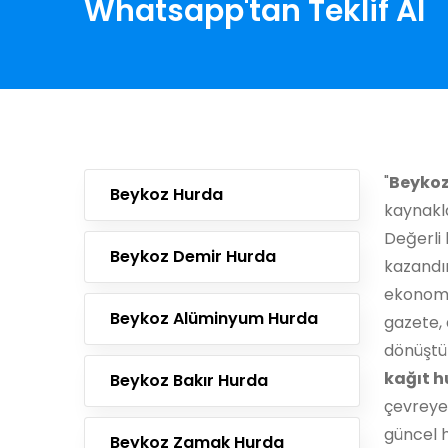
Whatsapp'tan Teklif Al
"
Beykoz
Beykoz Hurda
kaynakla
Değerli 
Beykoz Demir Hurda
kazandı
ekonomik
Beykoz Alüminyum Hurda
gazete, 
dönüştür
kağıt h
Beykoz Bakır Hurda
çevreye 
güncel h
Beykoz Zamak Hurda