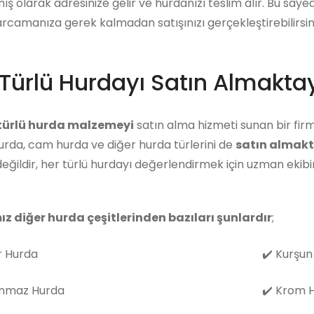
ış olarak adresinize gelir ve hurdanızı teslim alır. Bu say
arcamanıza gerek kalmadan satışınızı gerçekleştirebilirsini
Türlü Hurdayı Satın Almaktay
 türlü hurda malzemeyi
satın alma hizmeti sunan bir firm
rda, cam hurda ve diğer hurda türlerini de
satın almakt
eğildir, her türlü hurdayı değerlendirmek için uzman eki
ız diğer hurda çeşitlerinden bazıları şunlardır
;
 Hurda
✔️
Kurşun
nmaz Hurda
✔️
Krom H