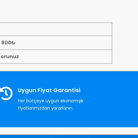
- 800₺
Sorunuz
Uygun Fiyat Garantisi
Her bütçeye uygun ekonomşik
fiyatlarımızdan yararlanın.