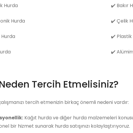
k Hurda
✔️
Bakır 
ronik Hurda
✔️
Çelik 
 Hurda
✔️
Plastik
Hurda
✔️
Alümin
 Neden Tercih Etmelisiniz?
çalışmanızı tercih etmenizin birkaç önemli nedeni vardır:
syonellik:
Kağıt hurda ve diğer hurda malzemeleri konusun
nel bir hizmet sunarak hurda satışınızı kolaylaştırıyoruz.