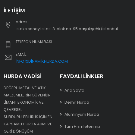
İLETIŞIM
adres
i̇steks sanayi sitesi 3. blok no: 95 başakşehir/i̇stanbul
TELEFON NUMARASI
EMAIL
INFO@DINAMIKHURDA.COM
HURDA VADISI
FAYDALI LINKLER
DEĞERLI METAL VE ATIK
Ana Sayfa
MALZEMELERIN GÜVENILIR
LIMANI. EKONOMIK VE
Demir Hurda
ÇEVRESEL
Alüminyum Hurda
SÜRDÜRÜLEBILIRLIK IÇIN EN
KAPSAMLI HURDA ALIMI VE
Tüm Hizmleterimiz
GERI DÖNÜŞÜM