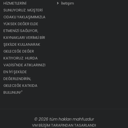
HIZMETLERINI
İletişim
SUNUYORUZ. MÜŞTERI
ODAKLI YAKLAŞIMIMIZLA
YÜKSEK DEĞER ELDE
ETMENIZI SAĞLIYOR,
KAYNAKLARI VERIMLI BIR
ŞEKILDE KULLANARAK
GELECEĞE DEĞER
KATIYORUZ. HURDA
VADISI'NDE ATIKLARINIZI
EN IYI ŞEKILDE
DEĞERLENDIRIN,
GELECEĞE KATKIDA
BULUNUN!"
© 2026 tüm hakları mahfuzdur
VM BİLİŞİM TARAFINDAN TASARLANDI