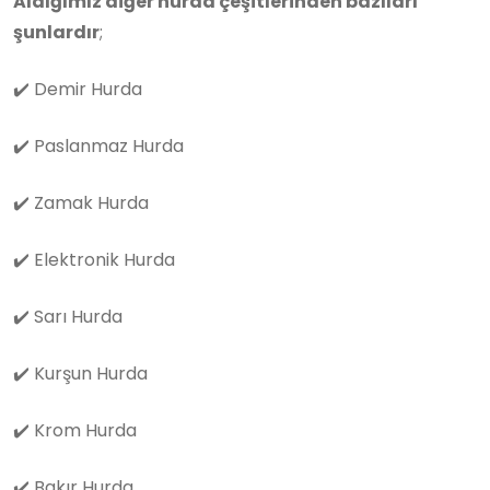
Aldığımız diğer hurda çeşitlerinden bazıları
şunlardır
;
✔️
Demir Hurda
✔️
Paslanmaz Hurda
✔️
Zamak Hurda
✔️
Elektronik Hurda
✔️
Sarı Hurda
✔️
Kurşun Hurda
✔️
Krom Hurda
✔️
Bakır Hurda