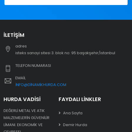
İLETIŞIM
adres
i̇steks sanayi sitesi 3. blok no: 95 başakşehir/i̇stanbul
TELEFON NUMARASI
EMAIL
INFO@DINAMIKHURDA.COM
HURDA VADISI
FAYDALI LINKLER
DEĞERLI METAL VE ATIK
Ana Sayfa
MALZEMELERIN GÜVENILIR
LIMANI. EKONOMIK VE
Demir Hurda
ÇEVRESEL