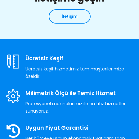
İletişim
Ücretsiz Keşif
Ücretsiz keşif hizmetimiz tüm müşterilerimize
özeldir.
Milimetrik Ölçü ile Temiz Hizmet
Profesyonel makinalarımız ile en titiz hizmetleri
sunuyoruz.
Uygun Fiyat Garantisi
Her bütçeye uygun ekonomşik fiyatlarımızdan