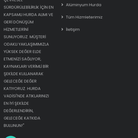
Alüminyum Hurda
SÜRDÜRÜLEBILIRLIK IÇIN EN
KAPSAMLI HURDA ALIMI VE
Tüm Hizmleterimiz
GERI DÖNÜŞÜM
HIZMETLERINI
İletişim
SUNUYORUZ. MÜŞTERI
ODAKLI YAKLAŞIMIMIZLA
YÜKSEK DEĞER ELDE
ETMENIZI SAĞLIYOR,
KAYNAKLARI VERIMLI BIR
ŞEKILDE KULLANARAK
GELECEĞE DEĞER
KATIYORUZ. HURDA
VADISI'NDE ATIKLARINIZI
EN IYI ŞEKILDE
DEĞERLENDIRIN,
GELECEĞE KATKIDA
BULUNUN!"