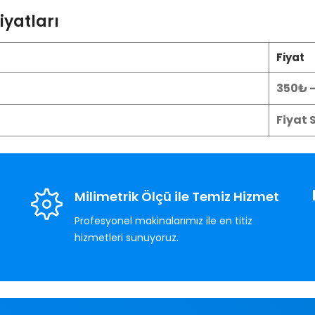
iyatları
Fiyat
350₺ 
Fiyat 
Milimetrik Ölçü ile Temiz Hizmet
Profesyonel makinalarımız ile en titiz
hizmetleri sunuyoruz.