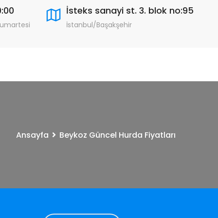
9:00
İsteks sanayi st. 3. blok no:95
Cumartesi
İstanbul/Başakşehir
Ansayfa
Beykoz Güncel Hurda Fiyatları