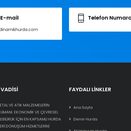
E-mail
Telefon Numara
dinamikhurda.com
VADISI
FAYDALI LINKLER
ETAL VE ATIK MALZEMELERIN
Ana Sayfa
 LIMANI. EKONOMIK VE ÇEVRESEL
BILIRLIK IÇIN EN KAPSAMLI HURDA
Demir Hurda
GERI DÖNÜŞÜM HIZMETLERINI
Alüminyum Hurda