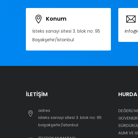
Konum
İsteks sanayi sitesi 3. blok no: 95
info@
Başakşehir/İstanbul
İLETIŞIM
HURDA 
adres
DEĞERLI M
i̇steks sanayi sitesi 3. blok no: 95
GÜVENILIR
başakşehir/i̇stanbul
SÜRDÜRÜLE
ALIMI VE 