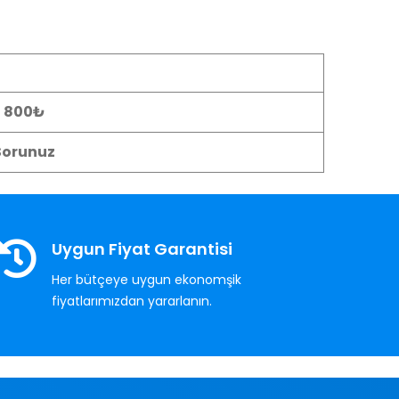
- 800₺
Sorunuz
Uygun Fiyat Garantisi
Her bütçeye uygun ekonomşik
fiyatlarımızdan yararlanın.