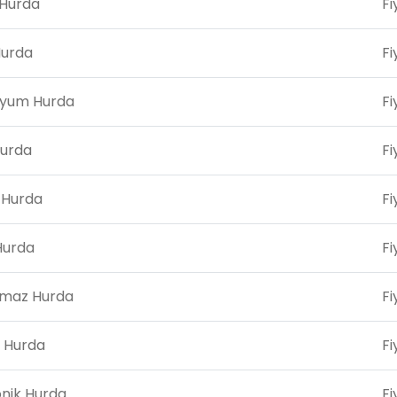
Hurda
Fi
Hurda
Fi
nyum Hurda
Fi
Hurda
Fi
k Hurda
Fi
Hurda
Fi
nmaz Hurda
Fi
 Hurda
Fi
onik Hurda
Fi