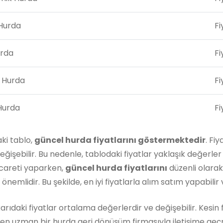
Hurda
Fi
urda
Fi
 Hurda
Fi
Hurda
Fi
ki tablo,
güncel hurda fiyatlarını göstermektedir
. Fi
eğişebilir. Bu nedenle, tablodaki fiyatlar yaklaşık değer
icareti yaparken,
güncel hurda fiyatlarını
düzenli olarak 
nemlidir. Bu şekilde, en iyi fiyatlarla alım satım yapabilir ve
karıdaki fiyatlar ortalama değerlerdir ve değişebilir. Kesin
en uzman bir hurda geri dönüşüm firmasıyla iletişime geçm