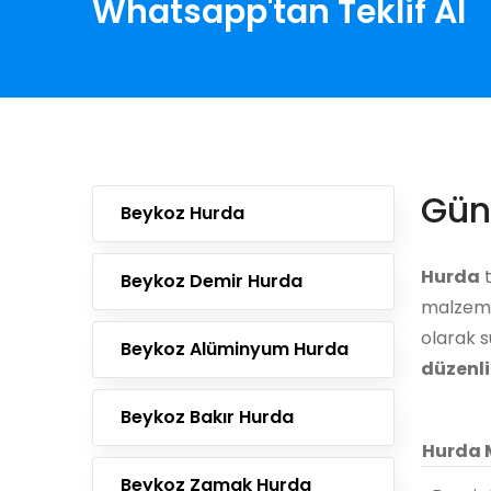
Whatsapp'tan Teklif Al
Günc
Beykoz Hurda
Hurda
t
Beykoz Demir Hurda
malzemel
olarak s
Beykoz Alüminyum Hurda
düzenli
Beykoz Bakır Hurda
Hurda 
Beykoz Zamak Hurda