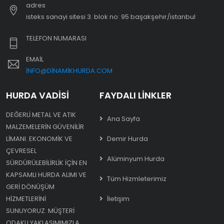
adres
i̇steks sanayi sitesi 3. blok no: 95 başakşehir/i̇stanbul
TELEFON NUMARASI
EMAIL
INFO@DINAMIKHURDA.COM
HURDA VADISI
FAYDALI LINKLER
DEĞERLI METAL VE ATIK
Ana Sayfa
MALZEMELERIN GÜVENILIR
LIMANI. EKONOMIK VE
Demir Hurda
ÇEVRESEL
Alüminyum Hurda
SÜRDÜRÜLEBILIRLIK IÇIN EN
KAPSAMLI HURDA ALIMI VE
Tüm Hizmleterimiz
GERI DÖNÜŞÜM
HIZMETLERINI
İletişim
SUNUYORUZ. MÜŞTERI
ODAKLI YAKLAŞIMIMIZLA