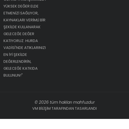
YÜKSEK DEĞER ELDE
ETMENIZI SAĞLIYOR,
KAYNAKLARI VERIMLI BIR
ŞEKILDE KULLANARAK
GELECEĞE DEĞER
KATIYORUZ. HURDA
VADISI'NDE ATIKLARINIZI
EN IYI ŞEKILDE
DEĞERLENDIRIN,
GELECEĞE KATKIDA
BULUNUN!"
© 2026 tüm hakları mahfuzdur
VM BİLİŞİM TARAFINDAN TASARLANDI