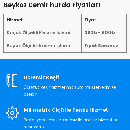
Beykoz Demir hurda Fiyatları
Hizmet
Fiyat
Küçük Ölçekli Kesme İşlemi
350₺ - 800₺
Büyük Ölçekli Kesme İşlemi
Fiyat Sorunuz
Ücretsiz Keşif
Ücretsiz keşif hizmetimiz tüm müşterilerimize
özeldir.
Milimetrik Ölçü ile Temiz Hizmet
Profesyonel makinalarımız ile en titiz hizmetleri
sunuyoruz.