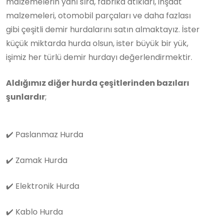
malzemelerin yanı sıra, fabrika atıkları, inşaat
malzemeleri, otomobil parçaları ve daha fazlası
gibi çeşitli demir hurdalarını satın almaktayız. İster
küçük miktarda hurda olsun, ister büyük bir yük,
işimiz her türlü demir hurdayı değerlendirmektir.
Aldığımız diğer hurda çeşitlerinden bazıları
şunlardır
;
✔️
Paslanmaz Hurda
✔️
Zamak Hurda
✔️
Elektronik Hurda
✔️
Kablo Hurda