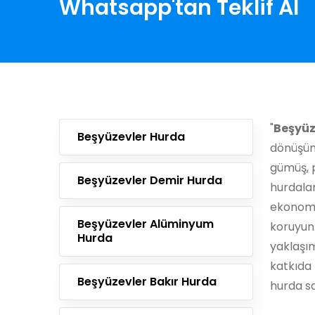
Whatsapp'tan Teklif Al
"
Beşyüz
Beşyüzevler Hurda
dönüşüm
gümüş, p
Beşyüzevler Demir Hurda
hurdala
ekonomi
Beşyüzevler Alüminyum
koruyun
Hurda
yaklaşı
katkıda 
Beşyüzevler Bakır Hurda
hurda sa