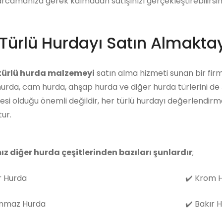
arcamanıza gerek kalmadan satışınızı gerçekleştirebilirsini
Türlü Hurdayı Satın Almaktay
 türlü hurda malzemeyi
satın alma hizmeti sunan bir firm
hurda, cam hurda, ahşap hurda ve diğer hurda türlerini de
i olduğu önemli değildir, her türlü hurdayı değerlendirm
ur.
ız diğer hurda çeşitlerinden bazıları şunlardır
;
 Hurda
✔️
Krom H
nmaz Hurda
✔️
Bakır 