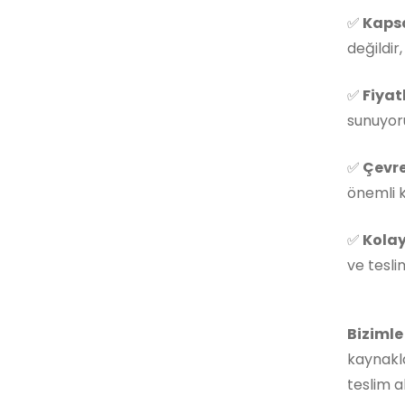
✅
Kapsa
değildir
✅
Fiyat
sunuyoru
✅
Çevre
önemli k
✅
Kolay
ve tesli
Bizimle
kaynakla
teslim a