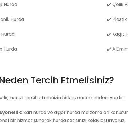
k Hurda
✔️
Çelik 
ronik Hurda
✔️
Plastik
 Hurda
✔️
Kağıt 
n Hurda
✔️
Alümin
 Neden Tercih Etmelisiniz?
çalışmanızı tercih etmenizin birkaç önemli nedeni vardır:
syonellik:
Sarı hurda ve diğer hurda malzemeleri konusund
nel bir hizmet sunarak hurda satışınızı kolaylaştırıyoruz.