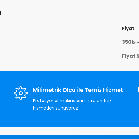
ı
Fiyat
350₺ 
Fiyat 
Milimetrik Ölçü ile Temiz Hizmet
Profesyonel makinalarımız ile en titiz
hizmetleri sunuyoruz.