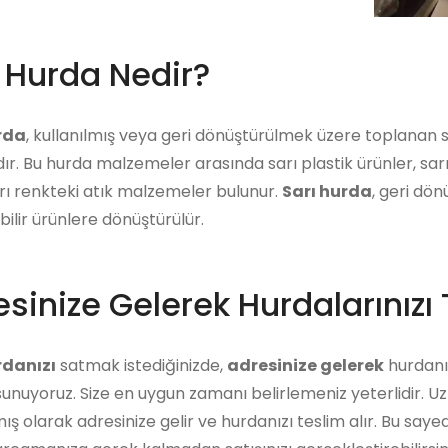
ı Hurda Nedir?
rda
, kullanılmış veya geri dönüştürülmek üzere toplanan
dır. Bu hurda malzemeler arasında sarı plastik ürünler, sa
rı renkteki atık malzemeler bulunur.
Sarı hurda
, geri dö
abilir ürünlere dönüştürülür.
sinize Gelerek Hurdalarınızı 
rdanızı
satmak istediğinizde,
adresinize gelerek
hurdanız
unuyoruz. Size en uygun zamanı belirlemeniz yeterlidir. U
ış olarak adresinize gelir ve hurdanızı teslim alır. Bu say