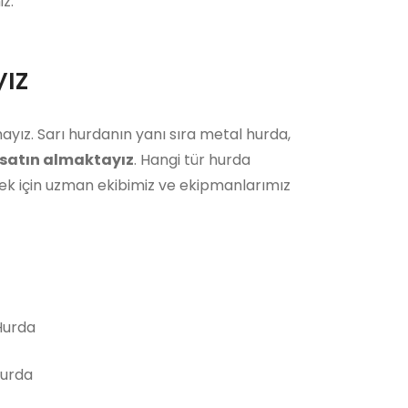
z.
ız
ayız. Sarı hurdanın yanı sıra metal hurda,
satın almaktayız
. Hangi tür hurda
ek için uzman ekibimiz ve ekipmanlarımız
urda
Hurda