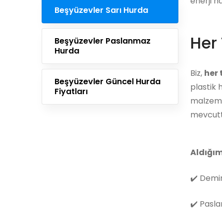
enerji h
Beşyüzevler Sarı Hurda
Her 
Beşyüzevler Paslanmaz
Hurda
Biz,
her
Beşyüzevler Güncel Hurda
plastik 
Fiyatları
malzemes
mevcutt
Aldığım
✔️
Demir
✔️
Pasla