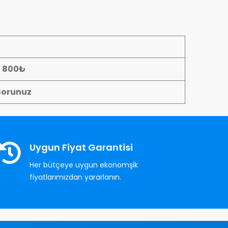
- 800₺
Sorunuz
Uygun Fiyat Garantisi
Her bütçeye uygun ekonomşik
fiyatlarımızdan yararlanın.