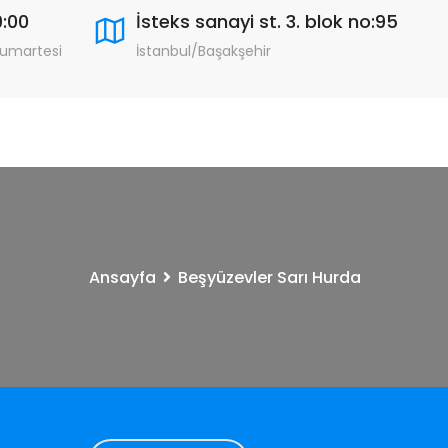
9:00
İsteks sanayi st. 3. blok no:95
Cumartesi
İstanbul/Başakşehir
Ansayfa
Beşyüzevler Sarı Hurda