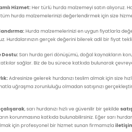
mlı Hizmet:
Her türlü hurda malzemeyi satın alıyoruz. 
, tüm hurda malzemelerinizi değerlendirmek için size hizm
landırma:
Hurda malzemelerinizi en uygun fiyatlarla değe
z. Hurdalarınızın gerçek değerini bilerek adil bir fiyat teklif
 Dostu:
Sarı hurda geri dönüşümü, doğal kaynakların kor
atkılar sağlar. Biz de bu sürece katkıda bulunarak çevreye 
lık:
Adresinize gelerek hurdanızı teslim almak için size hızl
matla uğraşma zorunluluğu olmadan satışınızı gerçekleştireb
 çalışarak
, sarı hurdanızı hızlı ve güvenilir bir şekilde
satı
rın korunmasına katkıda bulunabilirsiniz. Eğer sarı hurdan
lmak için profesyonel bir hizmet sunan firmamızla
iletişi