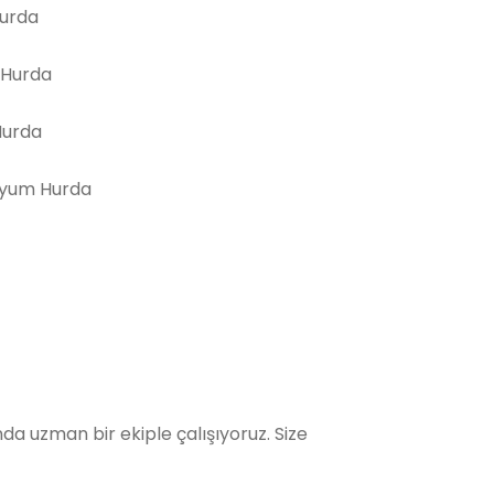
Hurda
 Hurda
Hurda
yum Hurda
a uzman bir ekiple çalışıyoruz. Size