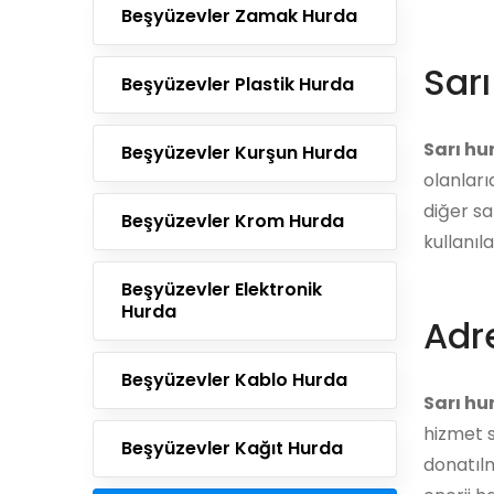
Beşyüzevler Zamak Hurda
Sar
Beşyüzevler Plastik Hurda
Sarı hu
Beşyüzevler Kurşun Hurda
olanları
diğer sa
Beşyüzevler Krom Hurda
kullanıl
Beşyüzevler Elektronik
Hurda
Adre
Beşyüzevler Kablo Hurda
Sarı hu
hizmet s
Beşyüzevler Kağıt Hurda
donatılm