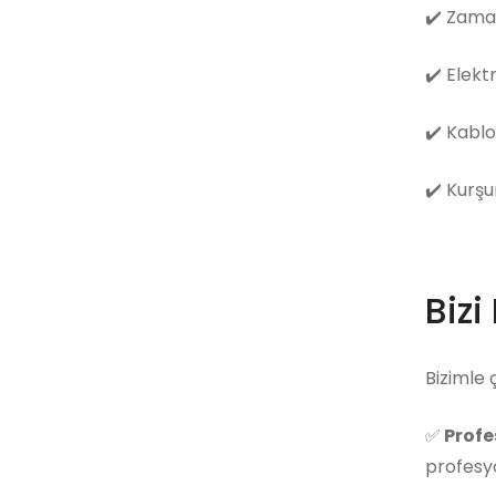
✔️
Zama
✔️
Elekt
✔️
Kablo
✔️
Kurşu
Bizi
Bizimle 
✅
Profe
profesyo