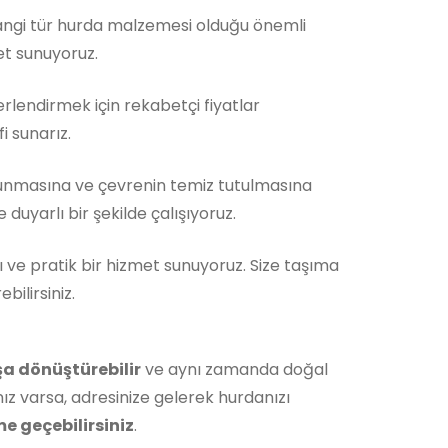
Hangi tür hurda malzemesi olduğu önemli
et sunuyoruz.
rlendirmek için rekabetçi fiyatlar
i sunarız.
unmasına ve çevrenin temiz tutulmasına
duyarlı bir şekilde çalışıyoruz.
ı ve pratik bir hizmet sunuyoruz. Size taşıma
ilirsiniz.
şa dönüştürebilir
ve aynı zamanda doğal
ız varsa, adresinize gelerek hurdanızı
me geçebilirsiniz
.