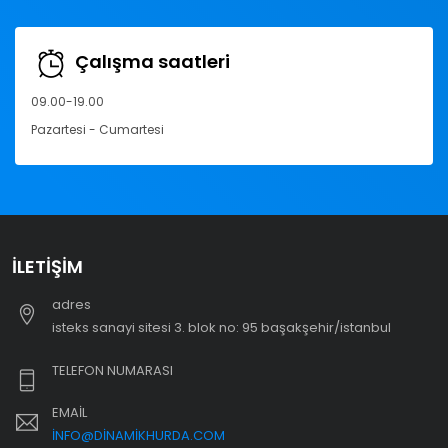
Çalışma saatleri
09.00-19.00
Pazartesi - Cumartesi
İLETIŞIM
adres
i̇steks sanayi sitesi 3. blok no: 95 başakşehir/i̇stanbul
TELEFON NUMARASI
EMAIL
INFO@DINAMIKHURDA.COM