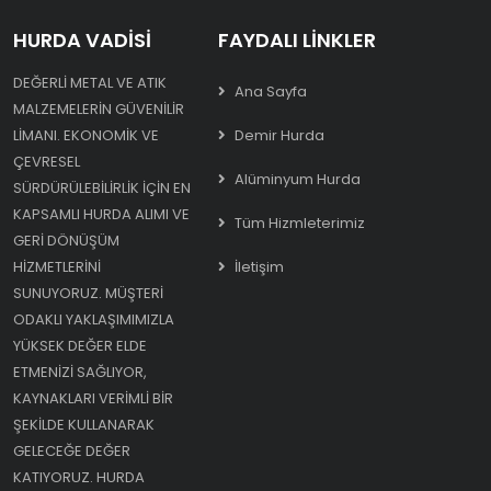
HURDA VADISI
FAYDALI LINKLER
DEĞERLI METAL VE ATIK
Ana Sayfa
MALZEMELERIN GÜVENILIR
LIMANI. EKONOMIK VE
Demir Hurda
ÇEVRESEL
Alüminyum Hurda
SÜRDÜRÜLEBILIRLIK IÇIN EN
KAPSAMLI HURDA ALIMI VE
Tüm Hizmleterimiz
GERI DÖNÜŞÜM
HIZMETLERINI
İletişim
SUNUYORUZ. MÜŞTERI
ODAKLI YAKLAŞIMIMIZLA
YÜKSEK DEĞER ELDE
ETMENIZI SAĞLIYOR,
KAYNAKLARI VERIMLI BIR
ŞEKILDE KULLANARAK
GELECEĞE DEĞER
KATIYORUZ. HURDA