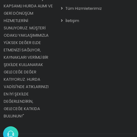
KAPSAMLI HURDA ALIMI VE
Tüm Hizmleterimiz
GERI DÖNÜŞÜM
HIZMETLERINI
İletişim
SUNUYORUZ. MÜŞTERI
ODAKLI YAKLAŞIMIMIZLA
YÜKSEK DEĞER ELDE
ETMENIZI SAĞLIYOR,
KAYNAKLARI VERIMLI BIR
ŞEKILDE KULLANARAK
GELECEĞE DEĞER
KATIYORUZ. HURDA
VADISI'NDE ATIKLARINIZI
EN IYI ŞEKILDE
DEĞERLENDIRIN,
GELECEĞE KATKIDA
BULUNUN!"