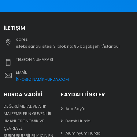
İLETIŞIM
adres
i̇steks sanayi sitesi 3. blok no: 95 başakşehir/i̇stanbul
TELEFON NUMARASI
EMAIL
INFO@DINAMIKHURDA.COM
HURDA VADISI
FAYDALI LINKLER
DEĞERLI METAL VE ATIK
Ana Sayfa
MALZEMELERIN GÜVENILIR
LIMANI. EKONOMIK VE
Demir Hurda
ÇEVRESEL
Alüminyum Hurda
SÜRDÜRÜLEBILIRLIK IÇIN EN