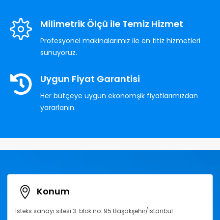
Milimetrik Ölçü ile Temiz Hizmet
Profesyonel makinalarımız ile en titiz hizmetleri
sunuyoruz.
Uygun Fiyat Garantisi
Her bütçeye uygun ekonomşik fiyatlarımızdan
yararlanın.
Konum
İsteks sanayi sitesi 3. blok no: 95 Başakşehir/İstanbul