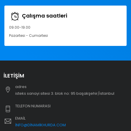
Çalışma saatleri
09.00-19.00
Pazartesi - Cumartesi
İLETIŞIM
adres
i̇steks sanayi sitesi 3. blok no: 95 başakşehir/i̇stanbul
TELEFON NUMARASI
EMAIL
INFO@DINAMIKHURDA.COM