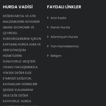
HURDA VADISI
FAYDALI LINKLER
DEĞERLI METAL VE ATIK
Ana Sayfa
MALZEMELERIN GÜVENILIR
LIMANI. EKONOMIK VE
Demir Hurda
ÇEVRESEL
Alüminyum Hurda
SÜRDÜRÜLEBILIRLIK IÇIN EN
KAPSAMLI HURDA ALIMI VE
Tüm Hizmleterimiz
GERI DÖNÜŞÜM
HIZMETLERINI
İletişim
SUNUYORUZ. MÜŞTERI
ODAKLI YAKLAŞIMIMIZLA
YÜKSEK DEĞER ELDE
ETMENIZI SAĞLIYOR,
KAYNAKLARI VERIMLI BIR
ŞEKILDE KULLANARAK
GELECEĞE DEĞER
KATIYORUZ. HURDA