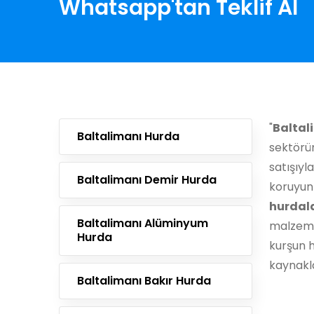
Whatsapp'tan Teklif Al
"
Baltal
Baltalimanı Hurda
sektörün
satışıyl
Baltalimanı Demir Hurda
koruyun
hurdal
Baltalimanı Alüminyum
malzemel
Hurda
kurşun 
kaynakla
Baltalimanı Bakır Hurda