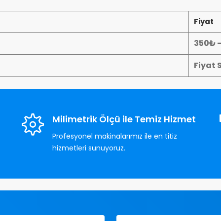
Fiyat
350₺ 
Fiyat 
Milimetrik Ölçü ile Temiz Hizmet
Profesyonel makinalarımız ile en titiz
hizmetleri sunuyoruz.