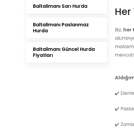
Baltalimanı Sarı Hurda
Her 
Baltalimanı Paslanmaz
Biz,
her
Hurda
alüminyu
malzemes
Baltalimanı Güncel Hurda
mevcutt
Fiyatları
Aldığım
✔️
Demir
✔️
Pasla
✔️
Zama