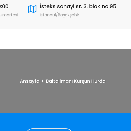
9:00
İsteks sanayi st. 3. blok no:95
Cumartesi
İstanbul/Başakşehir
Ansayfa
Baltalimanı Kurşun Hurda