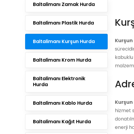
Baltalimanı Zamak Hurda
Kur
Baltalimanı Plastik Hurda
Kurşun
Baltalimanı Kurşun Hurda
sürecidi
kabuklu 
Baltalimanı Krom Hurda
malzemel
Baltalimanı Elektronik
Adre
Hurda
Kurşun 
Baltalimanı Kablo Hurda
hizmet s
donatılm
Baltalimanı Kağıt Hurda
enerji h