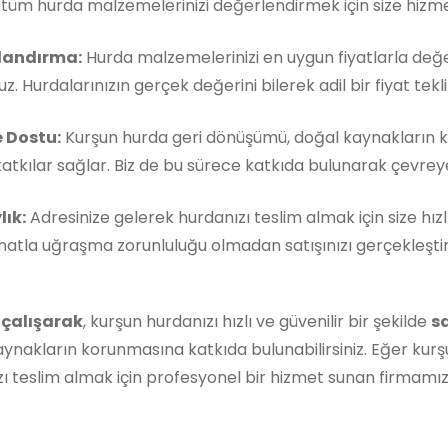
, tüm hurda malzemelerinizi değerlendirmek için size hizm
landırma:
Hurda malzemelerinizi en uygun fiyatlarla değe
z. Hurdalarınızın gerçek değerini bilerek adil bir fiyat teklif
 Dostu:
Kurşun hurda geri dönüşümü, doğal kaynakların 
atkılar sağlar. Biz de bu sürece katkıda bulunarak çevreye 
lık:
Adresinize gelerek hurdanızı teslim almak için size hızl
matla uğraşma zorunluluğu olmadan satışınızı gerçekleştireb
 çalışarak
, kurşun hurdanızı hızlı ve güvenilir bir şekilde
s
ynakların korunmasına katkıda bulunabilirsiniz. Eğer kurş
ı teslim almak için profesyonel bir hizmet sunan firmamı