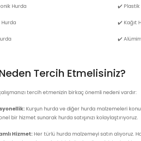
ronik Hurda
✔️
Plastik
 Hurda
✔️
Kağıt 
Hurda
✔️
Alümin
 Neden Tercih Etmelisiniz?
çalışmanızı tercih etmenizin birkaç önemli nedeni vardır:
syonellik:
Kurşun hurda ve diğer hurda malzemeleri konusu
nel bir hizmet sunarak hurda satışınızı kolaylaştırıyoruz.
mlı Hizmet:
Her türlü hurda malzemeyi satın alıyoruz. 