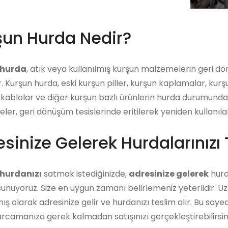
şun Hurda Nedir?
 hurda
, atık veya kullanılmış kurşun malzemelerin geri d
r. Kurşun hurda, eski kurşun piller, kurşun kaplamalar, kur
kablolar ve diğer kurşun bazlı ürünlerin hurda durumunda o
er, geri dönüşüm tesislerinde eritilerek yeniden kullanılab
sinize Gelerek Hurdalarınızı 
hurdanızı
satmak istediğinizde,
adresinize gelerek
hurda
unuyoruz. Size en uygun zamanı belirlemeniz yeterlidir. U
ış olarak adresinize gelir ve hurdanızı teslim alır. Bu say
arcamanıza gerek kalmadan satışınızı gerçekleştirebilirsini