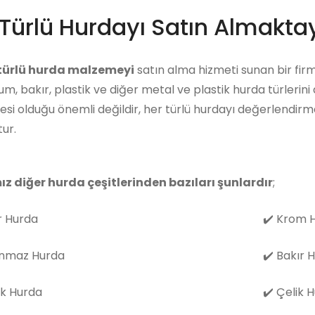
Türlü Hurdayı Satın Almaktay
 türlü hurda malzemeyi
satın alma hizmeti sunan bir firm
m, bakır, plastik ve diğer metal ve plastik hurda türlerini
i olduğu önemli değildir, her türlü hurdayı değerlendirm
ur.
ız diğer hurda çeşitlerinden bazıları şunlardır
;
 Hurda
✔️
Krom H
nmaz Hurda
✔️
Bakır 
k Hurda
✔️
Çelik 