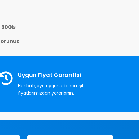
- 800₺
Sorunuz
Uygun Fiyat Garantisi
Her bütçeye uygun ekonomşik
fiyatlarımızdan yararlanın.