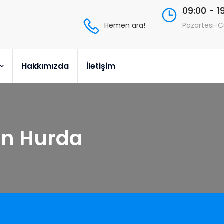
09:00 - 1
Hemen ara!
Pazartesi-
Hakkımızda
İletişim
un Hurda