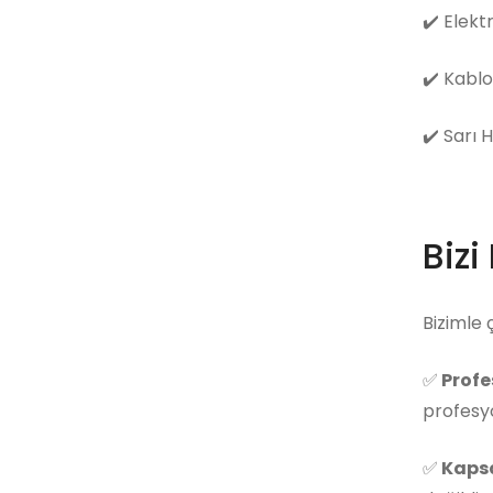
✔️
Elekt
✔️
Kablo
✔️
Sarı 
Bizi
Bizimle 
✅
Profe
profesyo
✅
Kapsa