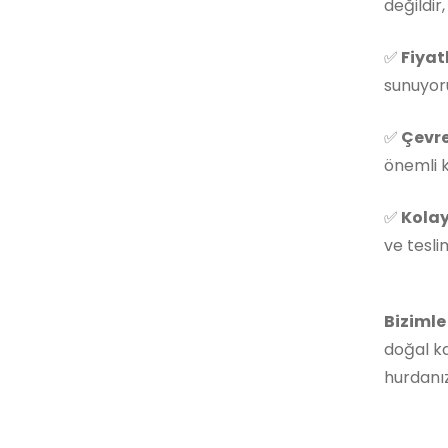
değildir
✅
Fiyat
sunuyoru
✅
Çevre
önemli k
✅
Kolay
ve tesli
Bizimle
doğal ka
hurdanız