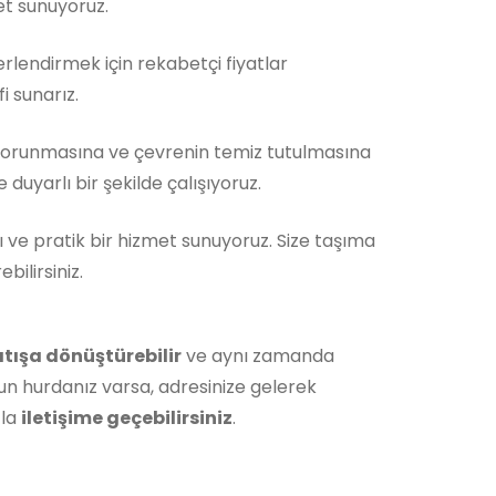
et sunuyoruz.
rlendirmek için rekabetçi fiyatlar
i sunarız.
korunmasına ve çevrenin temiz tutulmasına
duyarlı bir şekilde çalışıyoruz.
ı ve pratik bir hizmet sunuyoruz. Size taşıma
ilirsiniz.
atışa dönüştürebilir
ve aynı zamanda
un hurdanız varsa, adresinize gelerek
zla
iletişime geçebilirsiniz
.