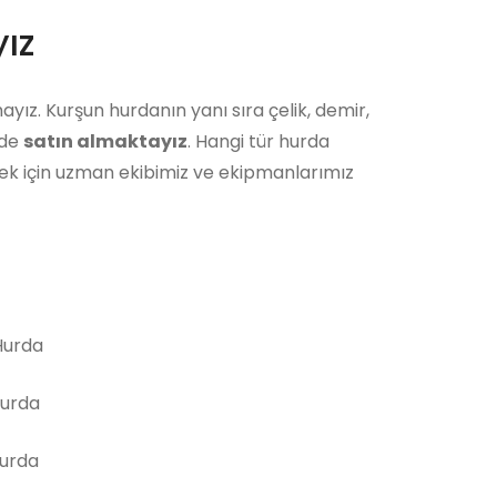
ız
ayız. Kurşun hurdanın yanı sıra çelik, demir,
 de
satın almaktayız
. Hangi tür hurda
ek için uzman ekibimiz ve ekipmanlarımız
urda
Hurda
Hurda