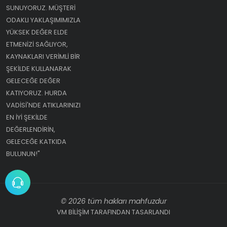
SUNUYORUZ. MÜŞTERI
ODAKLI YAKLAŞIMIMIZLA
YÜKSEK DEĞER ELDE
ETMENIZI SAĞLIYOR,
KAYNAKLARI VERIMLI BIR
ŞEKILDE KULLANARAK
GELECEĞE DEĞER
KATIYORUZ. HURDA
VADISI'NDE ATIKLARINIZI
EN IYI ŞEKILDE
DEĞERLENDIRIN,
GELECEĞE KATKIDA
BULUNUN!"
© 2026 tüm hakları mahfuzdur
VM BİLİŞİM TARAFINDAN TASARLANDI