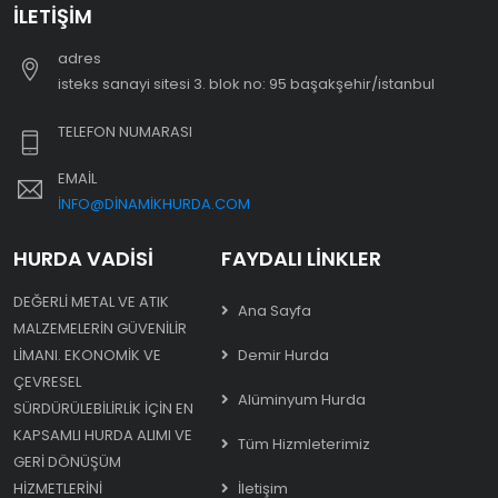
İLETIŞIM
adres
i̇steks sanayi sitesi 3. blok no: 95 başakşehir/i̇stanbul
TELEFON NUMARASI
EMAIL
INFO@DINAMIKHURDA.COM
HURDA VADISI
FAYDALI LINKLER
DEĞERLI METAL VE ATIK
Ana Sayfa
MALZEMELERIN GÜVENILIR
LIMANI. EKONOMIK VE
Demir Hurda
ÇEVRESEL
Alüminyum Hurda
SÜRDÜRÜLEBILIRLIK IÇIN EN
KAPSAMLI HURDA ALIMI VE
Tüm Hizmleterimiz
GERI DÖNÜŞÜM
HIZMETLERINI
İletişim