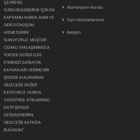
ÇEVRESEL
Alüminyum Hurda
SÜRDÜRÜLEBILIRLIK IÇIN EN
KAPSAMLI HURDA ALIMI VE
Tüm Hizmleterimiz
GERI DÖNÜŞÜM
HIZMETLERINI
İletişim
SUNUYORUZ. MÜŞTERI
ODAKLI YAKLAŞIMIMIZLA
YÜKSEK DEĞER ELDE
ETMENIZI SAĞLIYOR,
KAYNAKLARI VERIMLI BIR
ŞEKILDE KULLANARAK
GELECEĞE DEĞER
KATIYORUZ. HURDA
VADISI'NDE ATIKLARINIZI
EN IYI ŞEKILDE
DEĞERLENDIRIN,
GELECEĞE KATKIDA
BULUNUN!"