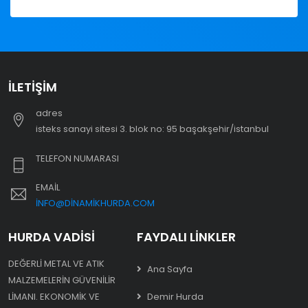
İLETIŞIM
adres
i̇steks sanayi sitesi 3. blok no: 95 başakşehir/i̇stanbul
TELEFON NUMARASI
EMAIL
INFO@DINAMIKHURDA.COM
HURDA VADISI
FAYDALI LINKLER
DEĞERLI METAL VE ATIK
Ana Sayfa
MALZEMELERIN GÜVENILIR
LIMANI. EKONOMIK VE
Demir Hurda