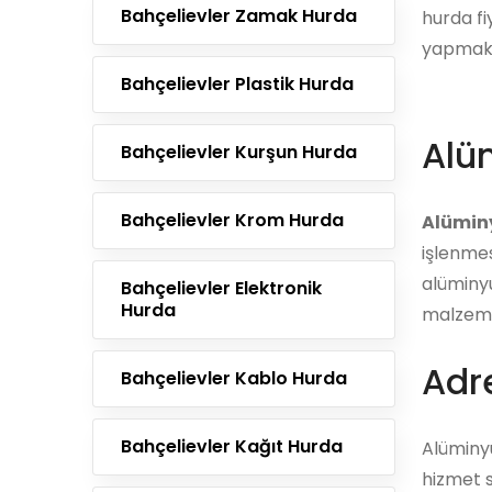
Bahçelievler Zamak Hurda
hurda fiy
yapmak i
Bahçelievler Plastik Hurda
Alü
Bahçelievler Kurşun Hurda
Bahçelievler Krom Hurda
Alümin
işlenmes
alüminyu
Bahçelievler Elektronik
Hurda
malzemel
Adre
Bahçelievler Kablo Hurda
Bahçelievler Kağıt Hurda
Alüminy
hizmet s