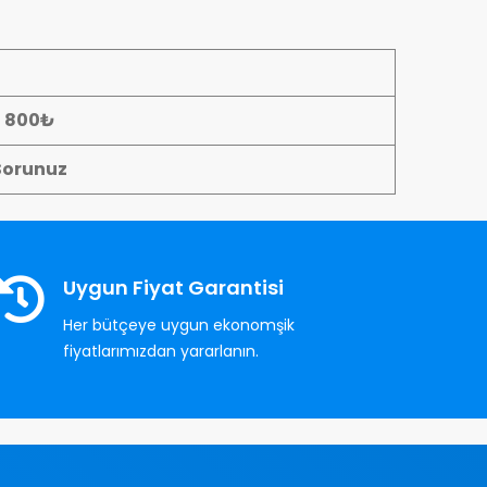
- 800₺
Sorunuz
Uygun Fiyat Garantisi
Her bütçeye uygun ekonomşik
fiyatlarımızdan yararlanın.