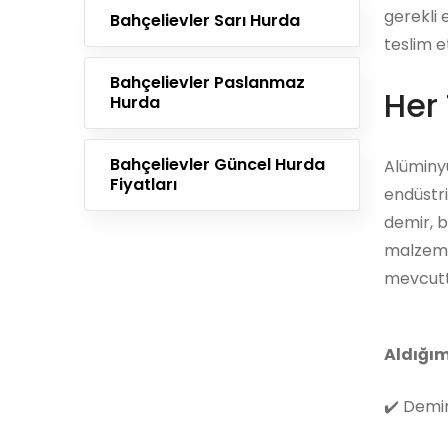
gerekli 
Bahçelievler Sarı Hurda
teslim e
Bahçelievler Paslanmaz
Her 
Hurda
Bahçelievler Güncel Hurda
Alüminyu
Fiyatları
endüstri
demir, b
malzemes
mevcutt
Aldığım
✔️
Demir