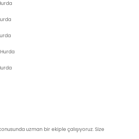
urda
Hurda
Hurda
 Hurda
Hurda
nusunda uzman bir ekiple çalışıyoruz. Size