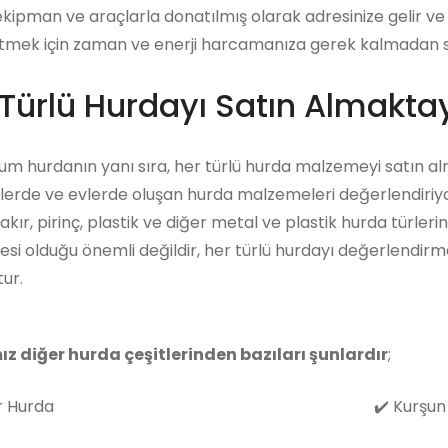
ekipman ve araçlarla donatılmış olarak adresinize gelir ve 
tmek için zaman ve enerji harcamanıza gerek kalmadan satı
Türlü Hurdayı Satın Almaktay
m hurdanın yanı sıra, her türlü hurda malzemeyi satın al
lerde ve evlerde oluşan hurda malzemeleri değerlendiriyo
akır, pirinç, plastik ve diğer metal ve plastik hurda türleri
i olduğu önemli değildir, her türlü hurdayı değerlendirm
ur.
ız diğer hurda çeşitlerinden bazıları şunlardır
;
 Hurda
✔️
Kurşun