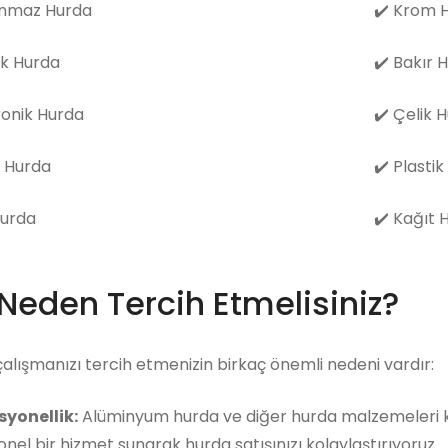
nmaz Hurda
✔️
Krom H
k Hurda
✔️
Bakır 
ronik Hurda
✔️
Çelik 
 Hurda
✔️
Plastik
Hurda
✔️
Kağıt 
 Neden Tercih Etmelisiniz?
çalışmanızı tercih etmenizin birkaç önemli nedeni vardır:
syonellik:
Alüminyum hurda ve diğer hurda malzemeleri ko
nel bir hizmet sunarak hurda satışınızı kolaylaştırıyoruz.