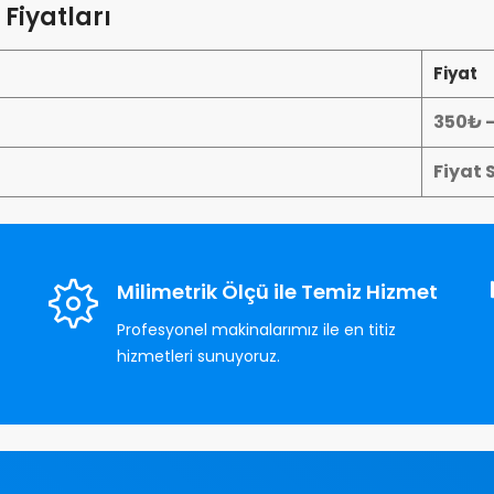
Fiyatları
Fiyat
350₺ 
Fiyat 
Milimetrik Ölçü ile Temiz Hizmet
Profesyonel makinalarımız ile en titiz
hizmetleri sunuyoruz.