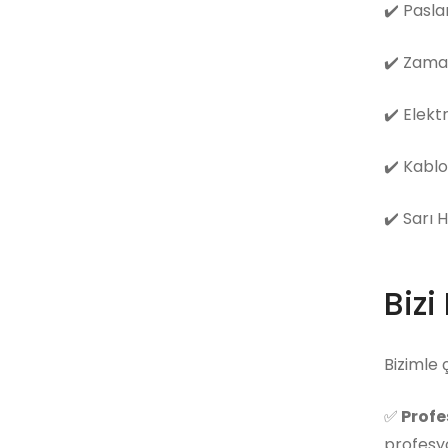
✔️
Pasla
✔️
Zama
✔️
Elekt
✔️
Kablo
✔️
Sarı 
Bizi
Bizimle 
✅
Profe
profesyo