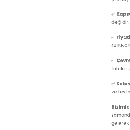
✅
Kapsa
değildir
✅
Fiyat
sunuyoru
✅
Çevre
tutulmas
✅
Kolay
ve tesli
Bizimle
zamanda
gelerek 