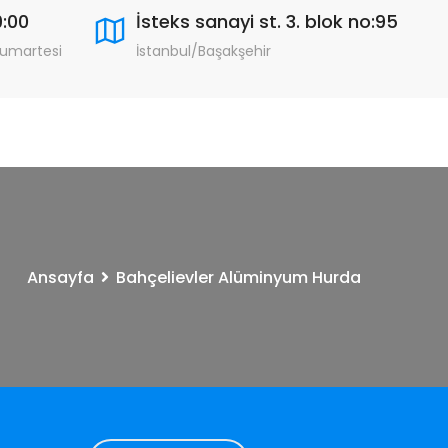
9:00
İsteks sanayi st. 3. blok no:95
Cumartesi
İstanbul/Başakşehir
Ansayfa
Bahçelievler Alüminyum Hurda