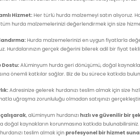
mlı Hizmet:
Her türlü hurda malzemeyi satın alıyoruz. 
, tüm hurda malzemelerinizi değerlendirmek için size hizm
landırma:
Hurda malzemelerinizi en uygun fiyatlarla değe
z. Hurdalarınızın gerçek değerini bilerek adil bir fiyat teklif
 Dostu:
Alüminyum hurda geri dönüşümü, doğal kaynakla
ına önemli katkılar sağlar. Biz de bu sürece katkıda buluna
lık:
Adresinize gelerek hurdanızı teslim almak için size hızl
matla uğraşma zorunluluğu olmadan satışınızı gerçekleştireb
 çalışarak
, alüminyum hurdanızı
hızlı ve güvenilir bir ş
 doğal kaynakların korunmasına katkıda bulunabilirsiniz.
hurdanızı teslim almak için
profesyonel bir hizmet sunan