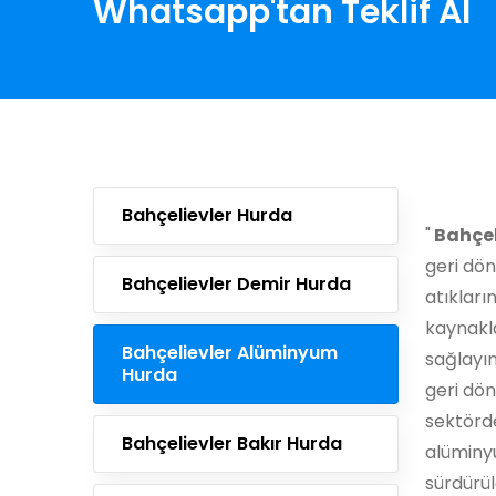
Whatsapp'tan Teklif Al
Bahçelievler Hurda
"
Bahçel
geri dö
Bahçelievler Demir Hurda
atıkları
kaynakl
Bahçelievler Alüminyum
sağlayın
Hurda
geri dön
sektörde
Bahçelievler Bakır Hurda
alüminy
sürdürül