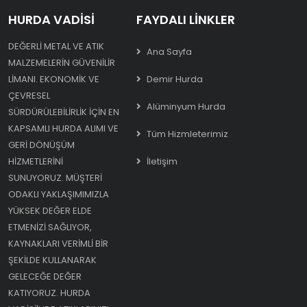
HURDA VADISI
FAYDALI LINKLER
DEĞERLI METAL VE ATIK
Ana Sayfa
MALZEMELERIN GÜVENILIR
LIMANI. EKONOMIK VE
Demir Hurda
ÇEVRESEL
Alüminyum Hurda
SÜRDÜRÜLEBILIRLIK IÇIN EN
KAPSAMLI HURDA ALIMI VE
Tüm Hizmleterimiz
GERI DÖNÜŞÜM
HIZMETLERINI
İletişim
SUNUYORUZ. MÜŞTERI
ODAKLI YAKLAŞIMIMIZLA
YÜKSEK DEĞER ELDE
ETMENIZI SAĞLIYOR,
KAYNAKLARI VERIMLI BIR
ŞEKILDE KULLANARAK
GELECEĞE DEĞER
KATIYORUZ. HURDA