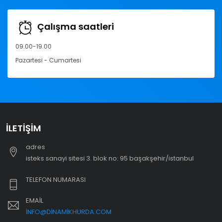
Çalışma saatleri
09.00-19.00
Pazartesi - Cumartesi
İLETIŞIM
adres
i̇steks sanayi sitesi 3. blok no: 95 başakşehir/i̇stanbul
TELEFON NUMARASI
EMAIL
INFO@DINAMIKHURDA.COM