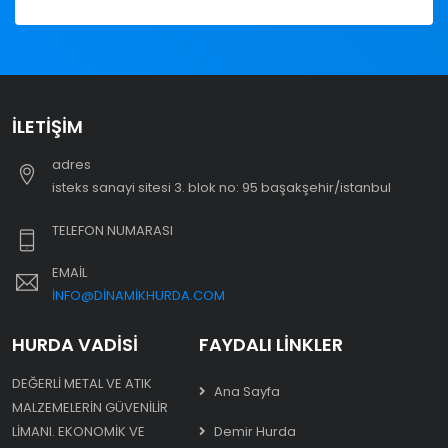
İLETIŞIM
adres
i̇steks sanayi sitesi 3. blok no: 95 başakşehir/i̇stanbul
TELEFON NUMARASI
EMAIL
INFO@DINAMIKHURDA.COM
HURDA VADISI
FAYDALI LINKLER
DEĞERLI METAL VE ATIK
Ana Sayfa
MALZEMELERIN GÜVENILIR
LIMANI. EKONOMIK VE
Demir Hurda