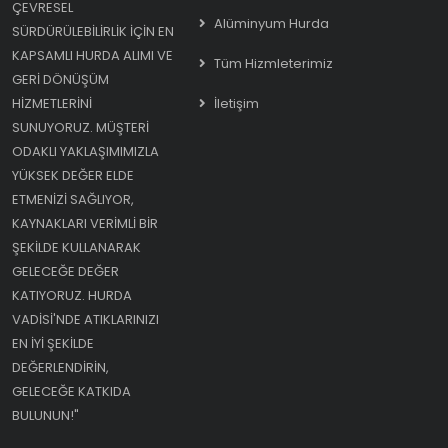
ÇEVRESEL
Alüminyum Hurda
SÜRDÜRÜLEBILIRLIK IÇIN EN
KAPSAMLI HURDA ALIMI VE
Tüm Hizmleterimiz
GERI DÖNÜŞÜM
HIZMETLERINI
İletişim
SUNUYORUZ. MÜŞTERI
ODAKLI YAKLAŞIMIMIZLA
YÜKSEK DEĞER ELDE
ETMENIZI SAĞLIYOR,
KAYNAKLARI VERIMLI BIR
ŞEKILDE KULLANARAK
GELECEĞE DEĞER
KATIYORUZ. HURDA
VADISI'NDE ATIKLARINIZI
EN IYI ŞEKILDE
DEĞERLENDIRIN,
GELECEĞE KATKIDA
BULUNUN!"