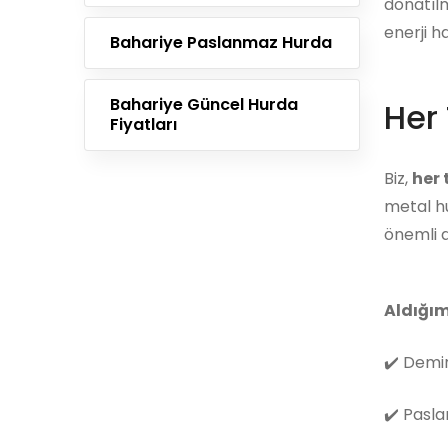
donatılm
enerji h
Bahariye Paslanmaz Hurda
Bahariye Güncel Hurda
Her 
Fiyatları
Biz,
her
metal hu
önemli d
Aldığım
✔️
Demir
✔️
Pasla