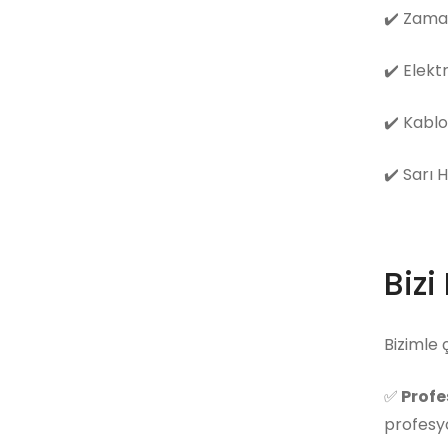
✔️
Zama
✔️
Elekt
✔️
Kablo
✔️
Sarı 
Bizi
Bizimle 
✅
Profe
profesyo