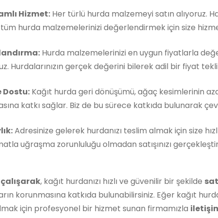
mlı Hizmet:
Her türlü hurda malzemeyi satın alıyoruz. 
, tüm hurda malzemelerinizi değerlendirmek için size hizm
landırma:
Hurda malzemelerinizi en uygun fiyatlarla değe
z. Hurdalarınızın gerçek değerini bilerek adil bir fiyat teklif
 Dostu:
Kağıt hurda geri dönüşümü, ağaç kesimlerinin aza
ına katkı sağlar. Biz de bu sürece katkıda bulunarak çevre
lık:
Adresinize gelerek hurdanızı teslim almak için size hızl
matla uğraşma zorunluluğu olmadan satışınızı gerçekleştireb
 çalışarak
, kağıt hurdanızı hızlı ve güvenilir bir şekilde
sat
rın korunmasına katkıda bulunabilirsiniz. Eğer kağıt hurda
lmak için profesyonel bir hizmet sunan firmamızla
iletişi