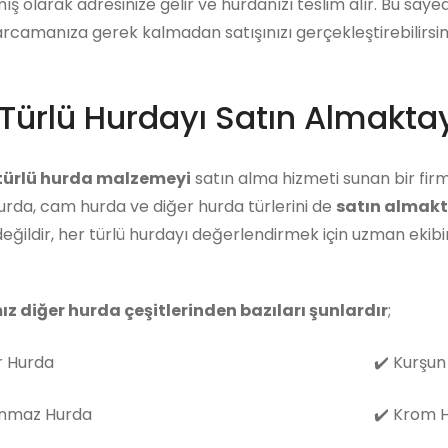
ış olarak adresinize gelir ve hurdanızı teslim alır. Bu say
arcamanıza gerek kalmadan satışınızı gerçekleştirebilirsini
Türlü Hurdayı Satın Almaktay
 türlü hurda malzemeyi
satın alma hizmeti sunan bir firm
rda, cam hurda ve diğer hurda türlerini de
satın almakt
eğildir, her türlü hurdayı değerlendirmek için uzman eki
ız diğer hurda çeşitlerinden bazıları şunlardır
;
 Hurda
✔️
Kurşun
nmaz Hurda
✔️
Krom H