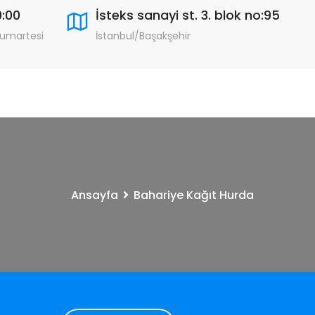
9:00
İsteks sanayi st. 3. blok no:95
Cumartesi
İstanbul/Başakşehir
Ansayfa
Bahariye Kağıt Hurda