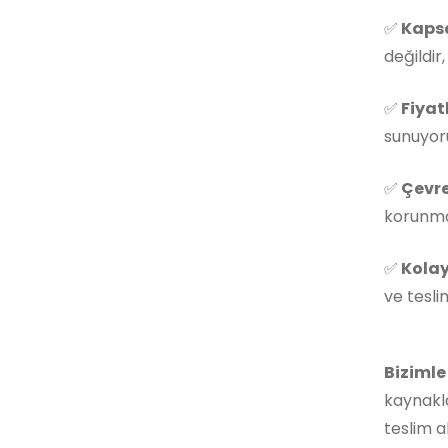
✅
Kapsa
değildir
✅
Fiyat
sunuyoru
✅
Çevre
korunmas
✅
Kolay
ve tesli
Bizimle
kaynakla
teslim a