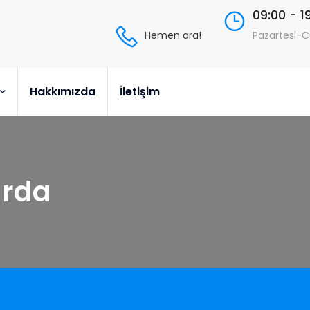
09:00 - 1
Hemen ara!
Pazartesi-
Hakkımızda
İletişim
urda