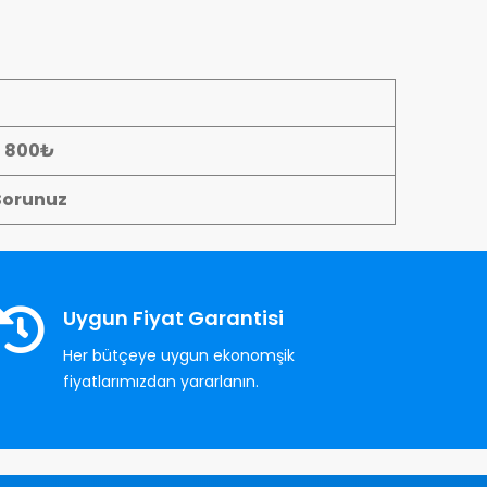
- 800₺
Sorunuz
Uygun Fiyat Garantisi
Her bütçeye uygun ekonomşik
fiyatlarımızdan yararlanın.