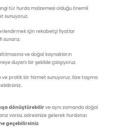
Hangi tür hurda malzemesi olduğu önemli
et sunuyoruz.
rlendirmek için rekabetçi fiyatlar
i sunarız.
ltılmasına ve doğal kaynakların
ye duyarlı bir şekilde çalışıyoruz.
ı ve pratik bir hizmet sunuyoruz. Size taşıma
ilirsiniz.
ışa dönüştürebilir
ve aynı zamanda doğal
nız varsa, adresinize gelerek hurdanızı
me geçebilirsiniz
.