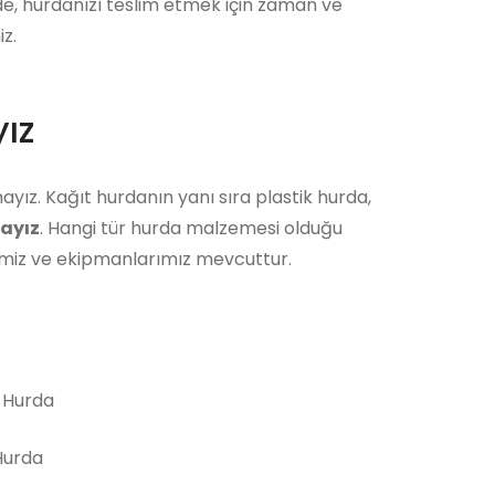
ede, hurdanızı teslim etmek için zaman ve
z.
ız
ayız. Kağıt hurdanın yanı sıra plastik hurda,
ayız
. Hangi tür hurda malzemesi olduğu
bimiz ve ekipmanlarımız mevcuttur.
 Hurda
urda