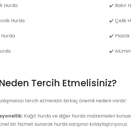
k Hurda
✔️
Bakır 
ronik Hurda
✔️
Çelik 
 Hurda
✔️
Plastik
Hurda
✔️
Alümin
 Neden Tercih Etmelisiniz?
çalışmanızı tercih etmenizin birkaç önemli nedeni vardır:
syonellik:
Kağıt hurda ve diğer hurda malzemeleri konusun
nel bir hizmet sunarak hurda satışınızı kolaylaştırıyoruz.