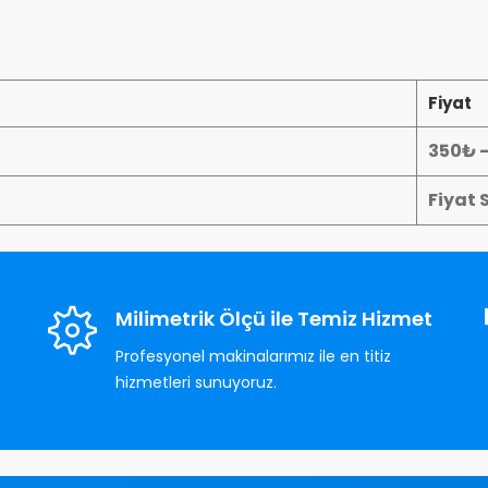
Fiyat
350₺ 
Fiyat 
Milimetrik Ölçü ile Temiz Hizmet
Profesyonel makinalarımız ile en titiz
hizmetleri sunuyoruz.