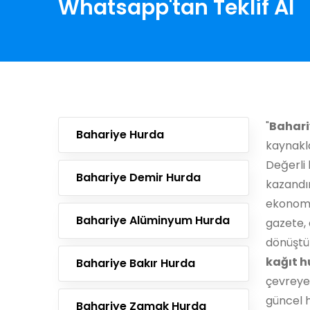
Whatsapp'tan Teklif Al
"
Bahari
Bahariye Hurda
kaynakla
Değerli 
Bahariye Demir Hurda
kazandı
ekonomik
Bahariye Alüminyum Hurda
gazete, 
dönüştür
kağıt h
Bahariye Bakır Hurda
çevreye 
güncel h
Bahariye Zamak Hurda