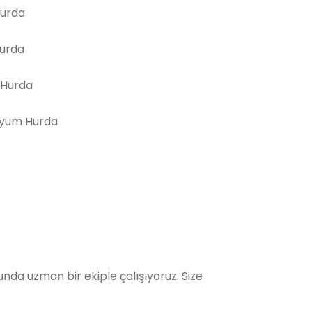
Hurda
Hurda
 Hurda
yum Hurda
da uzman bir ekiple çalışıyoruz. Size