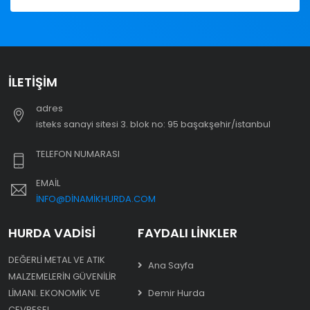
İLETIŞIM
adres
i̇steks sanayi sitesi 3. blok no: 95 başakşehir/i̇stanbul
TELEFON NUMARASI
EMAIL
INFO@DINAMIKHURDA.COM
HURDA VADISI
FAYDALI LINKLER
DEĞERLI METAL VE ATIK
Ana Sayfa
MALZEMELERIN GÜVENILIR
LIMANI. EKONOMIK VE
Demir Hurda
ÇEVRESEL