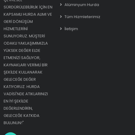
Alüminyum Hurda
SÜRDÜRÜLEBILIRLIK IÇIN EN
KAPSAMLI HURDA ALIMI VE
Tüm Hizmleterimiz
GERI DÖNÜŞÜM
HIZMETLERINI
İletişim
SUNUYORUZ. MÜŞTERI
ODAKLI YAKLAŞIMIMIZLA
YÜKSEK DEĞER ELDE
ETMENIZI SAĞLIYOR,
KAYNAKLARI VERIMLI BIR
ŞEKILDE KULLANARAK
GELECEĞE DEĞER
KATIYORUZ. HURDA
VADISI'NDE ATIKLARINIZI
EN IYI ŞEKILDE
DEĞERLENDIRIN,
GELECEĞE KATKIDA
BULUNUN!"