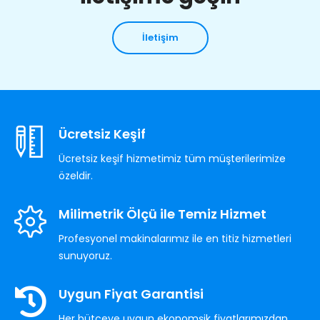
İletişim
Ücretsiz Keşif
Ücretsiz keşif hizmetimiz tüm müşterilerimize
özeldir.
Milimetrik Ölçü ile Temiz Hizmet
Profesyonel makinalarımız ile en titiz hizmetleri
sunuyoruz.
Uygun Fiyat Garantisi
Her bütçeye uygun ekonomşik fiyatlarımızdan