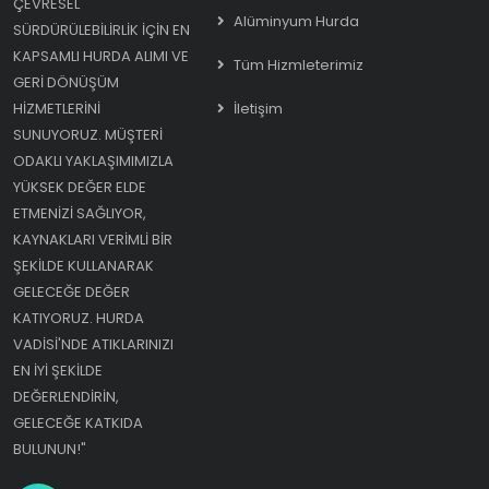
ÇEVRESEL
Alüminyum Hurda
SÜRDÜRÜLEBILIRLIK IÇIN EN
KAPSAMLI HURDA ALIMI VE
Tüm Hizmleterimiz
GERI DÖNÜŞÜM
HIZMETLERINI
İletişim
SUNUYORUZ. MÜŞTERI
ODAKLI YAKLAŞIMIMIZLA
YÜKSEK DEĞER ELDE
ETMENIZI SAĞLIYOR,
KAYNAKLARI VERIMLI BIR
ŞEKILDE KULLANARAK
GELECEĞE DEĞER
KATIYORUZ. HURDA
VADISI'NDE ATIKLARINIZI
EN IYI ŞEKILDE
DEĞERLENDIRIN,
GELECEĞE KATKIDA
BULUNUN!"