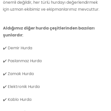
önemli değildir, her türlü hurdayı değerlendirmek
için uzman ekibimiz ve ekipmanlarımız mevcuttur.
Aldığımız diğer hurda çeşitlerinden bazıları
şunlardır
;
✔️
Demir Hurda
✔️
Paslanmaz Hurda
✔️
Zamak Hurda
✔️
Elektronik Hurda
✔️
Kablo Hurda