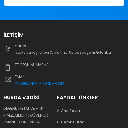
İLETIŞIM
adres
i̇steks sanayi sitesi 3. blok no: 95 başakşehir/i̇stanbul
TELEFON NUMARASI
EMAIL
INFO@DINAMIKHURDA.COM
HURDA VADISI
FAYDALI LINKLER
DEĞERLI METAL VE ATIK
Ana Sayfa
MALZEMELERIN GÜVENILIR
LIMANI. EKONOMIK VE
Demir Hurda