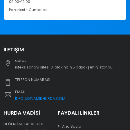
09.00-19.00
Pazartesi - Cumartesi
İLETIŞIM
adres
i̇steks sanayi sitesi 3. blok no: 95 başakşehir/i̇stanbul
TELEFON NUMARASI
EMAIL
INFO@DINAMIKHURDA.COM
HURDA VADISI
FAYDALI LINKLER
DEĞERLI METAL VE ATIK
Ana Sayfa