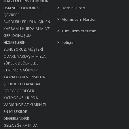
MALZEMELERIN GÜVENILIR
LIMANI. EKONOMIK VE
Demir Hurda
ÇEVRESEL
Alüminyum Hurda
SÜRDÜRÜLEBILIRLIK IÇIN EN
KAPSAMLI HURDA ALIMI VE
Tüm Hizmleterimiz
GERI DÖNÜŞÜM
HIZMETLERINI
İletişim
SUNUYORUZ. MÜŞTERI
ODAKLI YAKLAŞIMIMIZLA
YÜKSEK DEĞER ELDE
ETMENIZI SAĞLIYOR,
KAYNAKLARI VERIMLI BIR
ŞEKILDE KULLANARAK
GELECEĞE DEĞER
KATIYORUZ. HURDA
VADISI'NDE ATIKLARINIZI
EN IYI ŞEKILDE
DEĞERLENDIRIN,
GELECEĞE KATKIDA