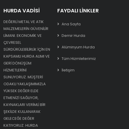
HURDA VADISI
FAYDALI LINKLER
DEĞERLI METAL VE ATIK
Ana Sayfa
MALZEMELERIN GÜVENILIR
LIMANI. EKONOMIK VE
Demir Hurda
ÇEVRESEL
Alüminyum Hurda
SÜRDÜRÜLEBILIRLIK IÇIN EN
KAPSAMLI HURDA ALIMI VE
Tüm Hizmleterimiz
GERI DÖNÜŞÜM
HIZMETLERINI
İletişim
SUNUYORUZ. MÜŞTERI
ODAKLI YAKLAŞIMIMIZLA
YÜKSEK DEĞER ELDE
ETMENIZI SAĞLIYOR,
KAYNAKLARI VERIMLI BIR
ŞEKILDE KULLANARAK
GELECEĞE DEĞER
KATIYORUZ. HURDA