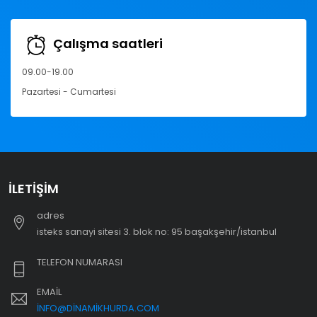
Çalışma saatleri
09.00-19.00
Pazartesi - Cumartesi
İLETIŞIM
adres
i̇steks sanayi sitesi 3. blok no: 95 başakşehir/i̇stanbul
TELEFON NUMARASI
EMAIL
INFO@DINAMIKHURDA.COM