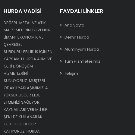
HURDA VADISI
FAYDALI LINKLER
DEĞERLI METAL VE ATIK
Ana Sayfa
MALZEMELERIN GÜVENILIR
LIMANI. EKONOMIK VE
Demir Hurda
ÇEVRESEL
Alüminyum Hurda
SÜRDÜRÜLEBILIRLIK IÇIN EN
KAPSAMLI HURDA ALIMI VE
Tüm Hizmleterimiz
GERI DÖNÜŞÜM
HIZMETLERINI
İletişim
SUNUYORUZ. MÜŞTERI
ODAKLI YAKLAŞIMIMIZLA
YÜKSEK DEĞER ELDE
ETMENIZI SAĞLIYOR,
KAYNAKLARI VERIMLI BIR
ŞEKILDE KULLANARAK
GELECEĞE DEĞER
KATIYORUZ. HURDA