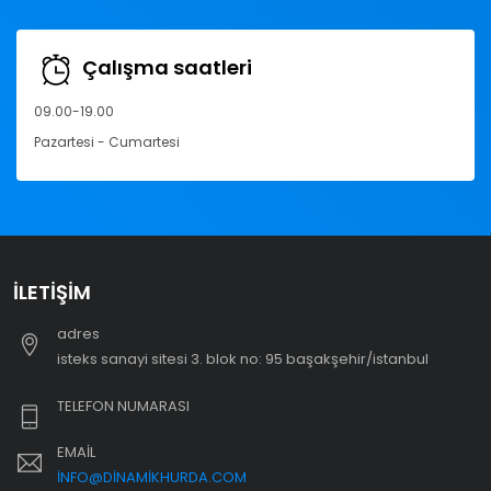
Çalışma saatleri
09.00-19.00
Pazartesi - Cumartesi
İLETIŞIM
adres
i̇steks sanayi sitesi 3. blok no: 95 başakşehir/i̇stanbul
TELEFON NUMARASI
EMAIL
INFO@DINAMIKHURDA.COM