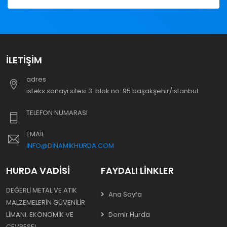
İLETIŞIM
adres
i̇steks sanayi sitesi 3. blok no: 95 başakşehir/i̇stanbul
TELEFON NUMARASI
EMAIL
INFO@DINAMIKHURDA.COM
HURDA VADISI
FAYDALI LINKLER
DEĞERLI METAL VE ATIK
Ana Sayfa
MALZEMELERIN GÜVENILIR
LIMANI. EKONOMIK VE
Demir Hurda
ÇEVRESEL