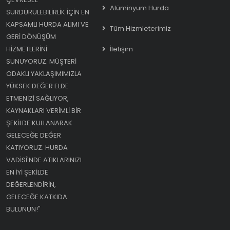
Alüminyum Hurda
SÜRDÜRÜLEBILIRLIK IÇIN EN
KAPSAMLI HURDA ALIMI VE
Tüm Hizmleterimiz
GERI DÖNÜŞÜM
HIZMETLERINI
İletişim
SUNUYORUZ. MÜŞTERI
ODAKLI YAKLAŞIMIMIZLA
YÜKSEK DEĞER ELDE
ETMENIZI SAĞLIYOR,
KAYNAKLARI VERIMLI BIR
ŞEKILDE KULLANARAK
GELECEĞE DEĞER
KATIYORUZ. HURDA
VADISI'NDE ATIKLARINIZI
EN IYI ŞEKILDE
DEĞERLENDIRIN,
GELECEĞE KATKIDA
BULUNUN!"