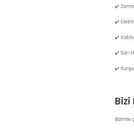
✔️
Zama
✔️
Elekt
✔️
Kablo
✔️
Sarı 
✔️
Kurşu
Bizi
Bizimle 