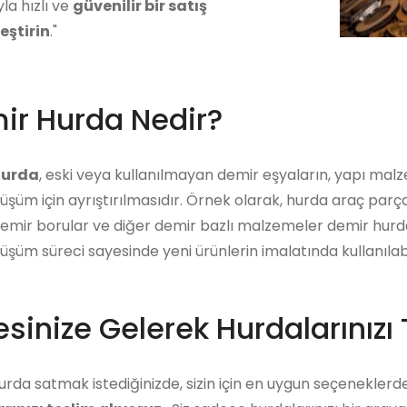
yla hızlı ve
güvenilir bir satış
eştirin
."
ir Hurda Nedir?
hurda
, eski veya kullanılmayan demir eşyaların, yapı mal
üşüm için ayrıştırılmasıdır. Örnek olarak, hurda araç parçal
demir borular ve diğer demir bazlı malzemeler demir hurdal
üşüm süreci sayesinde yeni ürünlerin imalatında kullanılabi
sinize Gelerek Hurdalarınızı 
rda satmak istediğinizde, sizin için en uygun seçeneklerde