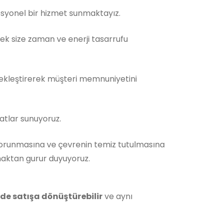
fesyonel bir hizmet sunmaktayız.
rek size zaman ve enerji tasarrufu
çekleştirerek müşteri memnuniyetini
atlar sunuyoruz.
orunmasına ve çevrenin temiz tutulmasına
maktan gurur duyuyoruz.
ilde satışa dönüştürebilir
ve aynı