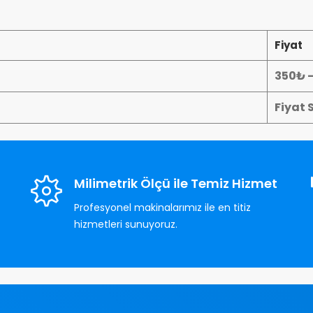
Fiyat
350₺ 
Fiyat 
Milimetrik Ölçü ile Temiz Hizmet
Profesyonel makinalarımız ile en titiz
hizmetleri sunuyoruz.