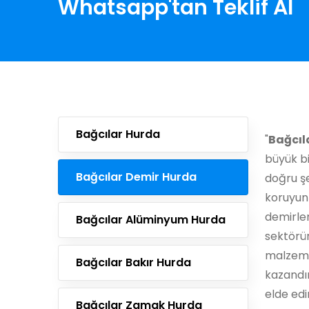
Whatsapp'tan Teklif Al
Bağcılar Hurda
"
Bağcıl
büyük bi
Bağcılar Demir Hurda
doğru ş
koruyun
demirler
Bağcılar Alüminyum Hurda
sektörün
malzeme
Bağcılar Bakır Hurda
kazandır
elde edi
Bağcılar Zamak Hurda