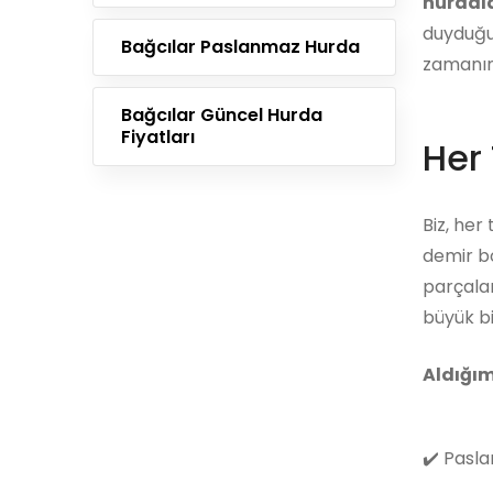
hurdala
duyduğun
Bağcılar Paslanmaz Hurda
zamanını
Bağcılar Güncel Hurda
Fiyatları
Her 
Biz, her
demir bo
parçalar
büyük bi
Aldığım
✔️
Pasla