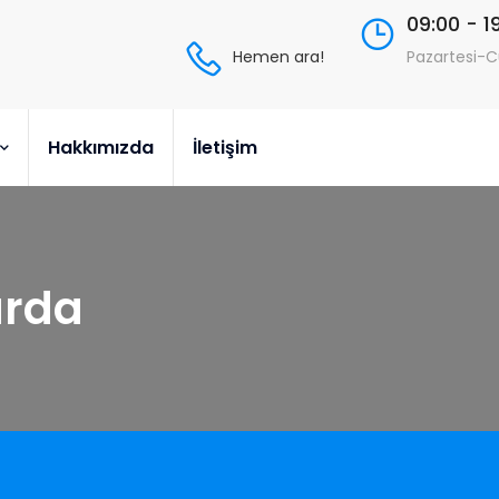
09:00 - 1
Hemen ara!
Pazartesi-
Hakkımızda
İletişim
urda