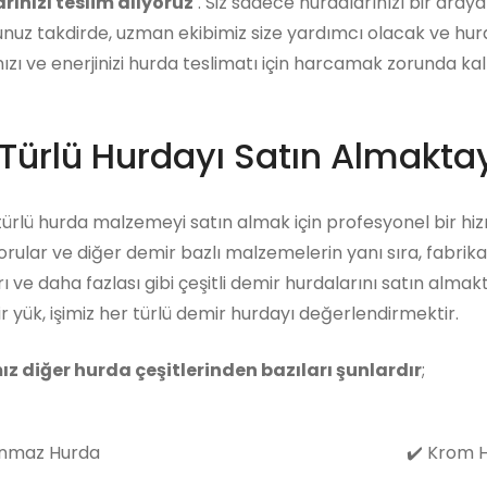
rınızı teslim alıyoruz
. Siz sadece hurdalarınızı bir araya g
uz takdirde, uzman ekibimiz size yardımcı olacak ve hurd
zı ve enerjinizi hurda teslimatı için harcamak zorunda kalma
Türlü Hurdayı Satın Almaktay
 türlü hurda malzemeyi satın almak için profesyonel bir hiz
rular ve diğer demir bazlı malzemelerin yanı sıra, fabrika
ı ve daha fazlası gibi çeşitli demir hurdalarını satın almak
r yük, işimiz her türlü demir hurdayı değerlendirmektir.
ız diğer hurda çeşitlerinden bazıları şunlardır
;
nmaz Hurda
✔️
Krom H