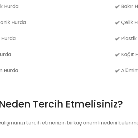
k Hurda
✔️
Bakır 
ronik Hurda
✔️
Çelik 
 Hurda
✔️
Plastik
Hurda
✔️
Kağıt 
n Hurda
✔️
Alümin
 Neden Tercih Etmelisiniz?
çalışmanızı tercih etmenizin birkaç önemli nedeni bulunma