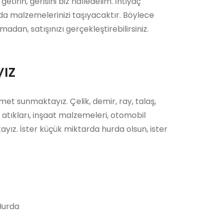
etirin, gerisini biz halledelim. İhtiyaç
a malzemelerinizi taşıyacaktır. Böylece
dan, satışınızı gerçekleştirebilirsiniz.
ız
met sunmaktayız. Çelik, demir, ray, talaş,
 atıkları, inşaat malzemeleri, otomobil
tayız. İster küçük miktarda hurda olsun, ister
urda