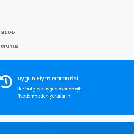
- 800₺
Sorunuz
Uygun Fiyat Garantisi
Her bütçeye uygun ekonomşik
fiyatlarımızdan yararlanın.