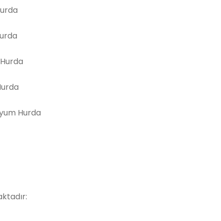
Hurda
Hurda
 Hurda
Hurda
yum Hurda
ktadır: