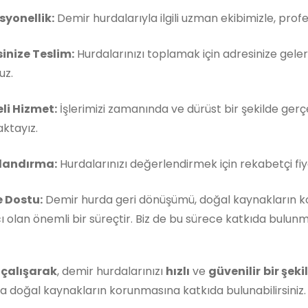
syonellik:
Demir hurdalarıyla ilgili uzman ekibimizle, pro
inize Teslim:
Hurdalarınızı toplamak için adresinize gele
uz.
eli Hizmet:
İşlerimizi zamanında ve dürüst bir şekilde ger
ktayız.
tlandırma:
Hurdalarınızı değerlendirmek için rekabetçi fiy
 Dostu:
Demir hurda geri dönüşümü, doğal kaynakların k
 olan önemli bir süreçtir. Biz de bu sürece katkıda bulun
 çalışarak
, demir hurdalarınızı
hızlı
ve
güvenilir
bir şek
 doğal kaynakların korunmasına katkıda bulunabilirsiniz.