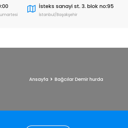
9:00
İsteks sanayi st. 3. blok no:95
Cumartesi
İstanbul/Başakşehir
Ansayfa
Bağcılar Demir hurda