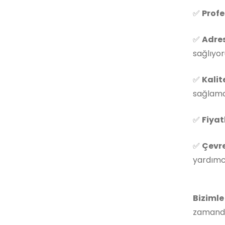
✅
Profe
✅
Adres
sağlıyor
✅
Kalit
sağlama
✅
Fiya
✅
Çevre
yardımcı
Bizimle
zamanda