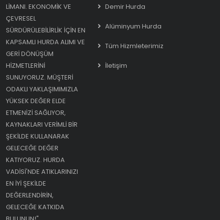
LIMANI. EKONOMIK VE
Demir Hurda
ÇEVRESEL
Alüminyum Hurda
SÜRDÜRÜLEBILIRLIK IÇIN EN
KAPSAMLI HURDA ALIMI VE
Tüm Hizmleterimiz
GERI DÖNÜŞÜM
HIZMETLERINI
İletişim
SUNUYORUZ. MÜŞTERI
ODAKLI YAKLAŞIMIMIZLA
YÜKSEK DEĞER ELDE
ETMENIZI SAĞLIYOR,
KAYNAKLARI VERIMLI BIR
ŞEKILDE KULLANARAK
GELECEĞE DEĞER
KATIYORUZ. HURDA
VADISI'NDE ATIKLARINIZI
EN IYI ŞEKILDE
DEĞERLENDIRIN,
GELECEĞE KATKIDA
BULUNUN!"