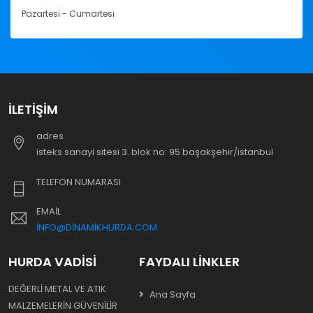
Pazartesi - Cumartesi
İLETIŞIM
adres
i̇steks sanayi sitesi 3. blok no: 95 başakşehir/i̇stanbul
TELEFON NUMARASI
EMAIL
INFO@DINAMIKHURDA.COM
HURDA VADISI
FAYDALI LINKLER
DEĞERLI METAL VE ATIK
Ana Sayfa
MALZEMELERIN GÜVENILIR