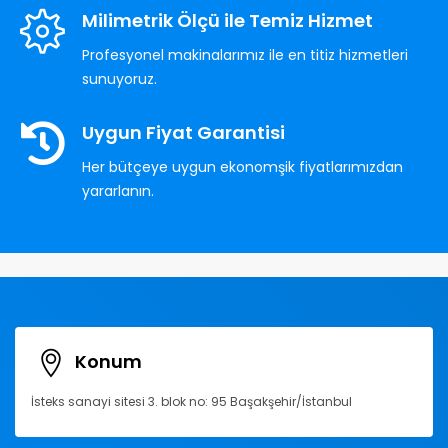
Milimetrik Ölçü ile Temiz Hizmet
Profesyonel makinalarımız ile en titiz hizmetleri
sunuyoruz.
Uygun Fiyat Garantisi
Her bütçeye uygun ekonomşik fiyatlarımızdan
yararlanın.
Konum
İsteks sanayi sitesi 3. blok no: 95 Başakşehir/İstanbul