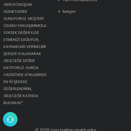
GERI DÖNÜŞÜM
HIZMETLERINI
İletişim
SUNUYORUZ. MÜŞTERI
ODAKLI YAKLAŞIMIMIZLA
YÜKSEK DEĞER ELDE
ETMENIZI SAĞLIYOR,
KAYNAKLARI VERIMLI BIR
ŞEKILDE KULLANARAK
GELECEĞE DEĞER
KATIYORUZ. HURDA
VADISI'NDE ATIKLARINIZI
EN IYI ŞEKILDE
DEĞERLENDIRIN,
GELECEĞE KATKIDA
BULUNUN!"
© 2026 tüm hakları mahfuzdur