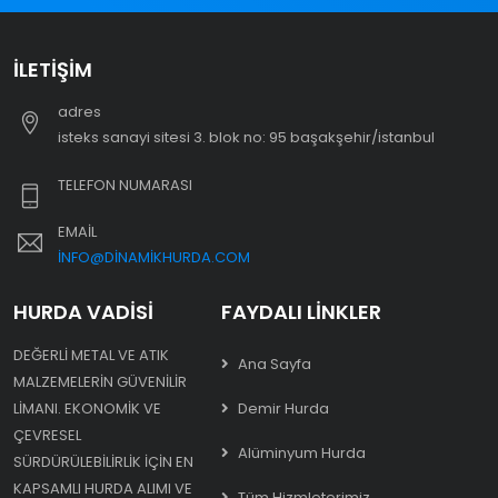
İLETIŞIM
adres
i̇steks sanayi sitesi 3. blok no: 95 başakşehir/i̇stanbul
TELEFON NUMARASI
EMAIL
INFO@DINAMIKHURDA.COM
HURDA VADISI
FAYDALI LINKLER
DEĞERLI METAL VE ATIK
Ana Sayfa
MALZEMELERIN GÜVENILIR
LIMANI. EKONOMIK VE
Demir Hurda
ÇEVRESEL
Alüminyum Hurda
SÜRDÜRÜLEBILIRLIK IÇIN EN
KAPSAMLI HURDA ALIMI VE
Tüm Hizmleterimiz