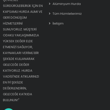
Alüminyum Hurda
SÜRDÜRÜLEBILIRLIK IÇIN EN
KAPSAMLI HURDA ALIMI VE
Tüm Hizmleterimiz
GERI DÖNÜŞÜM
HIZMETLERINI
İletişim
SUNUYORUZ. MÜŞTERI
ODAKLI YAKLAŞIMIMIZLA
YÜKSEK DEĞER ELDE
ETMENIZI SAĞLIYOR,
KAYNAKLARI VERIMLI BIR
ŞEKILDE KULLANARAK
GELECEĞE DEĞER
KATIYORUZ. HURDA
VADISI'NDE ATIKLARINIZI
EN IYI ŞEKILDE
DEĞERLENDIRIN,
GELECEĞE KATKIDA
BULUNUN!"