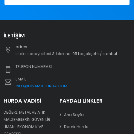
İLETIŞIM
adres
i̇steks sanayi sitesi 3. blok no: 95 başakşehir/i̇stanbul
TELEFON NUMARASI
EMAIL
INFO@DINAMIKHURDA.COM
HURDA VADISI
FAYDALI LINKLER
DEĞERLI METAL VE ATIK
Ana Sayfa
MALZEMELERIN GÜVENILIR
LIMANI. EKONOMIK VE
Demir Hurda
ÇEVRESEL