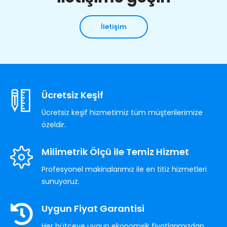
İletişim
Ücretsiz Keşif
Ücretsiz keşif hizmetimiz tüm müşterilerimize
özeldir.
Milimetrik Ölçü ile Temiz Hizmet
Profesyonel makinalarımız ile en titiz hizmetleri
sunuyoruz.
Uygun Fiyat Garantisi
Her bütçeye uygun ekonomşik fiyatlarımızdan