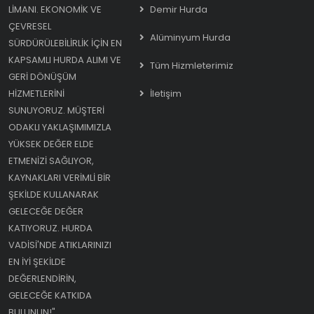
LIMANI. EKONOMIK VE
Demir Hurda
ÇEVRESEL
Alüminyum Hurda
SÜRDÜRÜLEBILIRLIK IÇIN EN
KAPSAMLI HURDA ALIMI VE
Tüm Hizmleterimiz
GERI DÖNÜŞÜM
HIZMETLERINI
İletişim
SUNUYORUZ. MÜŞTERI
ODAKLI YAKLAŞIMIMIZLA
YÜKSEK DEĞER ELDE
ETMENIZI SAĞLIYOR,
KAYNAKLARI VERIMLI BIR
ŞEKILDE KULLANARAK
GELECEĞE DEĞER
KATIYORUZ. HURDA
VADISI'NDE ATIKLARINIZI
EN IYI ŞEKILDE
DEĞERLENDIRIN,
GELECEĞE KATKIDA
BULUNUN!"