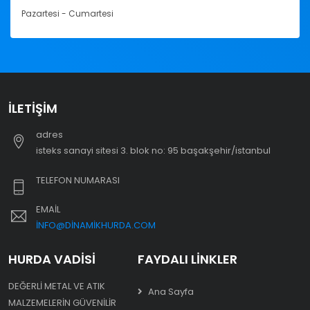
Pazartesi - Cumartesi
İLETIŞIM
adres
i̇steks sanayi sitesi 3. blok no: 95 başakşehir/i̇stanbul
TELEFON NUMARASI
EMAIL
INFO@DINAMIKHURDA.COM
HURDA VADISI
FAYDALI LINKLER
DEĞERLI METAL VE ATIK
Ana Sayfa
MALZEMELERIN GÜVENILIR