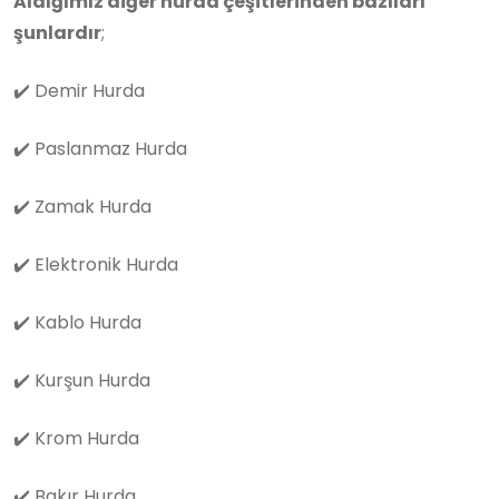
Aldığımız diğer hurda çeşitlerinden bazıları
şunlardır
;
✔️
Demir Hurda
✔️
Paslanmaz Hurda
✔️
Zamak Hurda
✔️
Elektronik Hurda
✔️
Kablo Hurda
✔️
Kurşun Hurda
✔️
Krom Hurda
✔️
Bakır Hurda