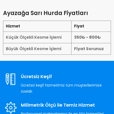
Ayazağa Sarı Hurda Fiyatları
Hizmet
Fiyat
Küçük Ölçekli Kesme İşlemi
350₺ - 800₺
Büyük Ölçekli Kesme İşlemi
Fiyat Sorunuz
Ücretsiz Keşif
Ücretsiz keşif hizmetimiz tüm müşterilerimize
özeldir.
Milimetrik Ölçü ile Temiz Hizmet
Profesyonel makinalarımız ile en titiz hizmetleri