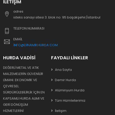
İLETIŞIM
adres
i̇steks sanayi sitesi 3. blok no: 95 başakşehir/i̇stanbul
TELEFON NUMARASI
EMAIL
INFO@DINAMIKHURDA.COM
HURDA VADISI
FAYDALI LINKLER
DEĞERLI METAL VE ATIK
Ana Sayfa
MALZEMELERIN GÜVENILIR
LIMANI. EKONOMIK VE
Demir Hurda
ÇEVRESEL
Alüminyum Hurda
SÜRDÜRÜLEBILIRLIK IÇIN EN
KAPSAMLI HURDA ALIMI VE
Tüm Hizmleterimiz
GERI DÖNÜŞÜM
HIZMETLERINI
İletişim