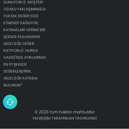
SUNUYORUZ. MÜŞTERI
ODAKLI YAKLAŞIMIMIZLA
YÜKSEK DEĞER ELDE
ETMENIZI SAĞLIYOR,
KAYNAKLARI VERIMLI BIR
ŞEKILDE KULLANARAK
GELECEĞE DEĞER
KATIYORUZ. HURDA
VADISI'NDE ATIKLARINIZI
EN IYI ŞEKILDE
DEĞERLENDIRIN,
GELECEĞE KATKIDA
BULUNUN!"
© 2026 tüm hakları mahfuzdur
VM BİLİŞİM TARAFINDAN TASARLANDI