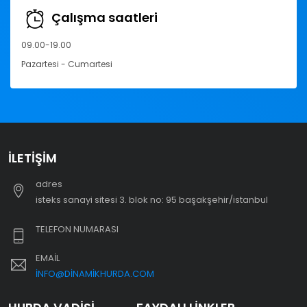
Çalışma saatleri
09.00-19.00
Pazartesi - Cumartesi
İLETIŞIM
adres
i̇steks sanayi sitesi 3. blok no: 95 başakşehir/i̇stanbul
TELEFON NUMARASI
EMAIL
INFO@DINAMIKHURDA.COM