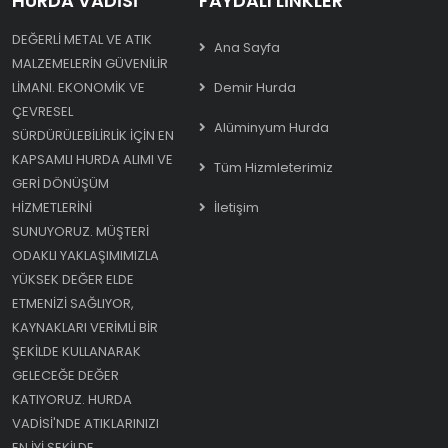
HURDA VADISI
FAYDALI LINKLER
DEĞERLI METAL VE ATIK
Ana Sayfa
MALZEMELERIN GÜVENILIR
LIMANI. EKONOMIK VE
Demir Hurda
ÇEVRESEL
Alüminyum Hurda
SÜRDÜRÜLEBILIRLIK IÇIN EN
KAPSAMLI HURDA ALIMI VE
Tüm Hizmleterimiz
GERI DÖNÜŞÜM
HIZMETLERINI
İletişim
SUNUYORUZ. MÜŞTERI
ODAKLI YAKLAŞIMIMIZLA
YÜKSEK DEĞER ELDE
ETMENIZI SAĞLIYOR,
KAYNAKLARI VERIMLI BIR
ŞEKILDE KULLANARAK
GELECEĞE DEĞER
KATIYORUZ. HURDA
VADISI'NDE ATIKLARINIZI
EN IYI ŞEKILDE