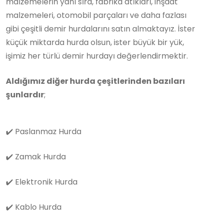
malzemelerin yanı sıra, fabrika atıkları, inşaat
malzemeleri, otomobil parçaları ve daha fazlası
gibi çeşitli demir hurdalarını satın almaktayız. İster
küçük miktarda hurda olsun, ister büyük bir yük,
işimiz her türlü demir hurdayı değerlendirmektir.
Aldığımız diğer hurda çeşitlerinden bazıları
şunlardır
;
✔️
Paslanmaz Hurda
✔️
Zamak Hurda
✔️
Elektronik Hurda
✔️
Kablo Hurda