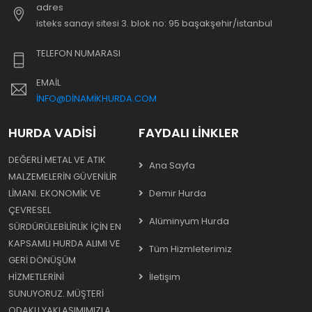
adres
i̇steks sanayi sitesi 3. blok no: 95 başakşehir/i̇stanbul
TELEFON NUMARASI
EMAIL
INFO@DINAMIKHURDA.COM
HURDA VADISI
FAYDALI LINKLER
DEĞERLI METAL VE ATIK
Ana Sayfa
MALZEMELERIN GÜVENILIR
LIMANI. EKONOMIK VE
Demir Hurda
ÇEVRESEL
Alüminyum Hurda
SÜRDÜRÜLEBILIRLIK IÇIN EN
KAPSAMLI HURDA ALIMI VE
Tüm Hizmleterimiz
GERI DÖNÜŞÜM
HIZMETLERINI
İletişim
SUNUYORUZ. MÜŞTERI
ODAKLI YAKLAŞIMIMIZLA