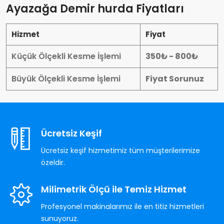
Ayazağa Demir hurda Fiyatları
Hizmet
Fiyat
Küçük Ölçekli Kesme İşlemi
350₺ - 800₺
Büyük Ölçekli Kesme İşlemi
Fiyat Sorunuz
Ücretsiz Keşif
Ücretsiz keşif hizmetimiz tüm müşterilerimize
özeldir.
Milimetrik Ölçü ile Temiz Hizmet
Profesyonel makinalarımız ile en titiz hizmetleri
sunuyoruz.