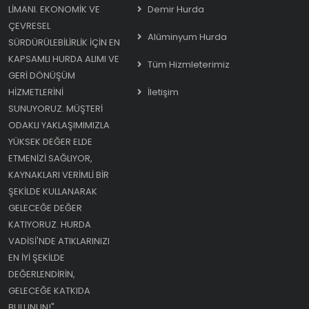
LIMANI. EKONOMIK VE
Demir Hurda
ÇEVRESEL
Alüminyum Hurda
SÜRDÜRÜLEBILIRLIK IÇIN EN
KAPSAMLI HURDA ALIMI VE
Tüm Hizmleterimiz
GERI DÖNÜŞÜM
HIZMETLERINI
İletişim
SUNUYORUZ. MÜŞTERI
ODAKLI YAKLAŞIMIMIZLA
YÜKSEK DEĞER ELDE
ETMENIZI SAĞLIYOR,
KAYNAKLARI VERIMLI BIR
ŞEKILDE KULLANARAK
GELECEĞE DEĞER
KATIYORUZ. HURDA
VADISI'NDE ATIKLARINIZI
EN IYI ŞEKILDE
DEĞERLENDIRIN,
GELECEĞE KATKIDA
BULUNUN!"