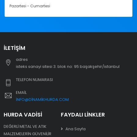
Pazartesi - Cumartesi
İLETIŞIM
adres
i̇steks sanayi sitesi 3. blok no: 95 başakşehir/i̇stanbul
TELEFON NUMARASI
EMAIL
INFO@DINAMIKHURDA.COM
HURDA VADISI
FAYDALI LINKLER
DEĞERLI METAL VE ATIK
Ana Sayfa
MALZEMELERIN GÜVENILIR