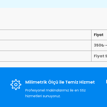
Fiyat
350₺ 
Fiyat 
Milimetrik Ölçü ile Temiz Hizmet
Profesyonel makinalarımız ile en titiz
hizmetleri sunuyoruz.