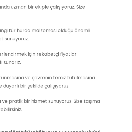
da uzman bir ekiple çalışıyoruz. Size
Hangi tür hurda malzemesi olduğu önemli
et sunuyoruz.
rlendirmek için rekabetçi fiyatlar
i sunarız.
orunmasına ve çevrenin temiz tutulmasına
duyarlı bir şekilde çalışıyoruz.
ı ve pratik bir hizmet sunuyoruz. Size taşıma
ilirsiniz.
ışa dönüştürebilir
ve aynı zamanda doğal