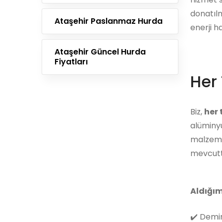
donatılm
Ataşehir Paslanmaz Hurda
enerji h
Ataşehir Güncel Hurda
Fiyatları
Her 
Biz,
her
alüminyu
malzemes
mevcutt
Aldığım
✔️
Demir