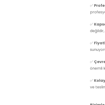
✅
Profe
profesyo
✅
Kapsa
değildir
✅
Fiyat
sunuyoru
✅
Çevre
önemli k
✅
Kolay
ve tesli
Bizimle