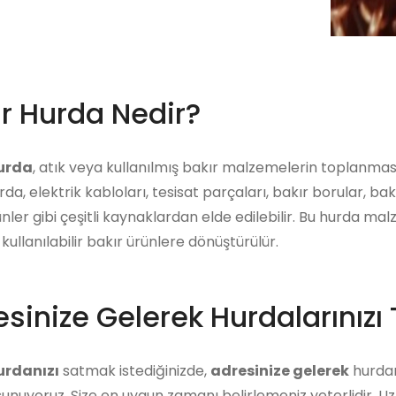
ır Hurda Nedir?
hurda
, atık veya kullanılmış bakır malzemelerin toplanması
rda, elektrik kabloları, tesisat parçaları, bakır borular, bak
ünler gibi çeşitli kaynaklardan elde edilebilir. Bu hurda ma
kullanılabilir bakır ürünlere dönüştürülür.
sinize Gelerek Hurdalarınızı 
urdanızı
satmak istediğinizde,
adresinize gelerek
hurdanı
unuyoruz. Size en uygun zamanı belirlemeniz yeterlidir. U