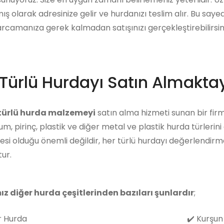
ış olarak adresinize gelir ve hurdanızı teslim alır. Bu say
arcamanıza gerek kalmadan satışınızı gerçekleştirebilirsini
Türlü Hurdayı Satın Almaktay
 türlü hurda malzemeyi
satın alma hizmeti sunan bir firma
m, pirinç, plastik ve diğer metal ve plastik hurda türlerin
i olduğu önemli değildir, her türlü hurdayı değerlendirm
ur.
ız diğer hurda çeşitlerinden bazıları şunlardır
;
 Hurda
✔️
Kurşun