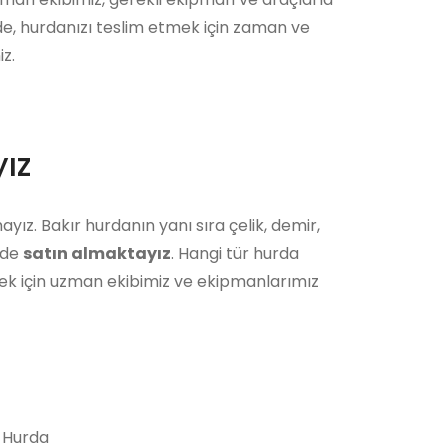
ede, hurdanızı teslim etmek için zaman ve
z.
ız
yız. Bakır hurdanın yanı sıra çelik, demir,
i de
satın almaktayız
. Hangi tür hurda
ek için uzman ekibimiz ve ekipmanlarımız
 Hurda