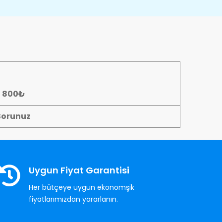
- 800₺
Sorunuz
Uygun Fiyat Garantisi
Her bütçeye uygun ekonomşik
fiyatlarımızdan yararlanın.