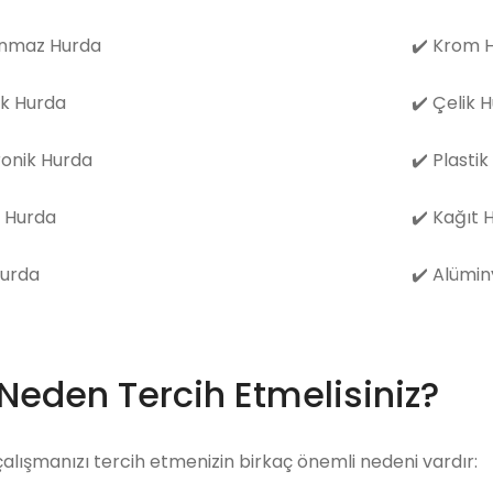
nmaz Hurda
✔️
Krom H
k Hurda
✔️
Çelik 
ronik Hurda
✔️
Plastik
 Hurda
✔️
Kağıt 
Hurda
✔️
Alümin
 Neden Tercih Etmelisiniz?
çalışmanızı tercih etmenizin birkaç önemli nedeni vardır: