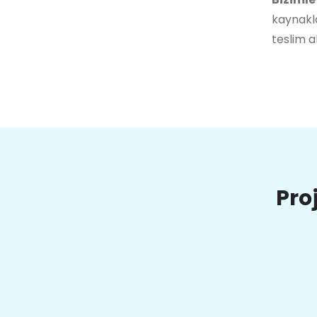
kaynakla
teslim a
Pro