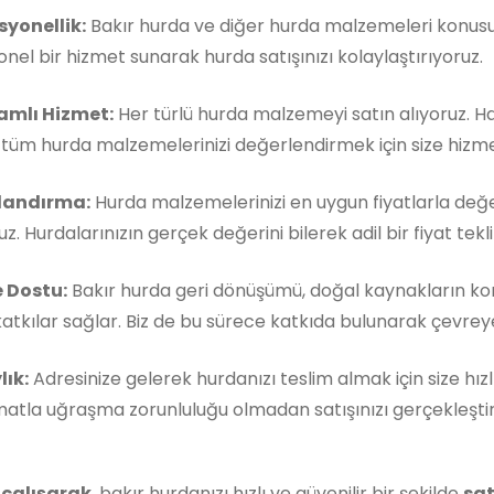
syonellik:
Bakır hurda ve diğer hurda malzemeleri konusun
nel bir hizmet sunarak hurda satışınızı kolaylaştırıyoruz.
mlı Hizmet:
Her türlü hurda malzemeyi satın alıyoruz. 
, tüm hurda malzemelerinizi değerlendirmek için size hizm
landırma:
Hurda malzemelerinizi en uygun fiyatlarla değe
z. Hurdalarınızın gerçek değerini bilerek adil bir fiyat teklif
 Dostu:
Bakır hurda geri dönüşümü, doğal kaynakların k
atkılar sağlar. Biz de bu sürece katkıda bulunarak çevreye 
lık:
Adresinize gelerek hurdanızı teslim almak için size hızl
matla uğraşma zorunluluğu olmadan satışınızı gerçekleştireb
 çalışarak
, bakır hurdanızı hızlı ve güvenilir bir şekilde
sat