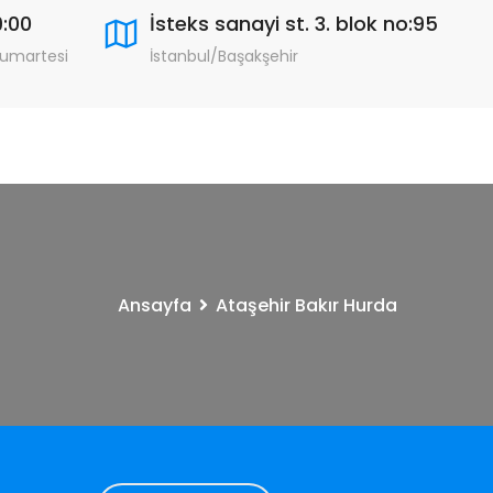
9:00
İsteks sanayi st. 3. blok no:95
Cumartesi
İstanbul/Başakşehir
Ansayfa
Ataşehir Bakır Hurda