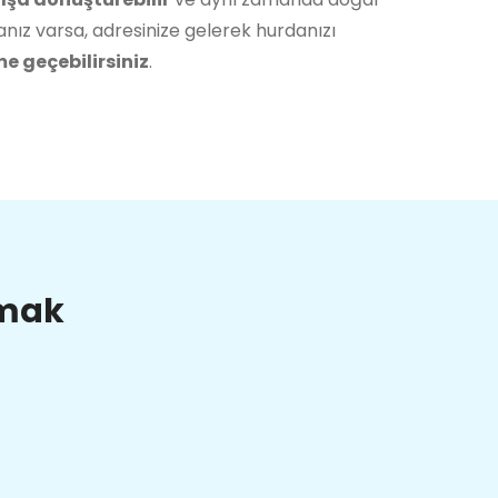
nız varsa, adresinize gelerek hurdanızı
me geçebilirsiniz
.
lmak