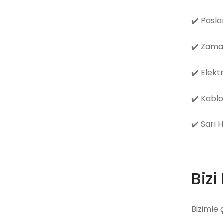
✔️
Pasla
✔️
Zama
✔️
Elekt
✔️
Kablo
✔️
Sarı 
Bizi
Bizimle 