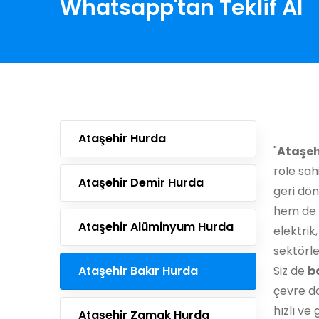
Whatsapp'tan Teklif Al
Ataşehir Hurda
"
Ataşeh
role sah
Ataşehir Demir Hurda
geri dö
hem de 
Ataşehir Alüminyum Hurda
elektrik
sektörle
Ataşehir Bakır Hurda
Siz de
b
çevre do
hızlı ve 
Ataşehir Zamak Hurda