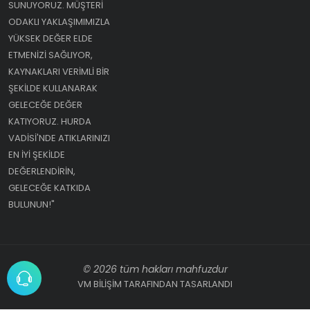
SUNUYORUZ. MÜŞTERI
ODAKLI YAKLAŞIMIMIZLA
YÜKSEK DEĞER ELDE
ETMENIZI SAĞLIYOR,
KAYNAKLARI VERIMLI BIR
ŞEKILDE KULLANARAK
GELECEĞE DEĞER
KATIYORUZ. HURDA
VADISI'NDE ATIKLARINIZI
EN IYI ŞEKILDE
DEĞERLENDIRIN,
GELECEĞE KATKIDA
BULUNUN!"
© 2026 tüm hakları mahfuzdur
VM BİLİŞİM TARAFINDAN TASARLANDI