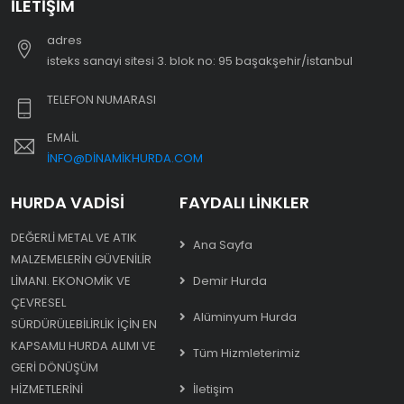
İLETIŞIM
adres
i̇steks sanayi sitesi 3. blok no: 95 başakşehir/i̇stanbul
TELEFON NUMARASI
EMAIL
INFO@DINAMIKHURDA.COM
HURDA VADISI
FAYDALI LINKLER
DEĞERLI METAL VE ATIK
Ana Sayfa
MALZEMELERIN GÜVENILIR
LIMANI. EKONOMIK VE
Demir Hurda
ÇEVRESEL
Alüminyum Hurda
SÜRDÜRÜLEBILIRLIK IÇIN EN
KAPSAMLI HURDA ALIMI VE
Tüm Hizmleterimiz
GERI DÖNÜŞÜM
HIZMETLERINI
İletişim