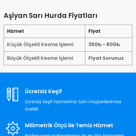
Aşiyan Sarı Hurda Fiyatları
Hizmet
Fiyat
Küçük Ölçekli Kesme İşlemi
350₺ - 800₺
Büyük Ölçekli Kesme İşlemi
Fiyat Sorunuz
Ücretsiz Keşif
Ücretsiz keşif hizmetimiz tüm müşterilerimize
özeldir.
Milimetrik Ölçü ile Temiz Hizmet
Profesyonel makinalarımız ile en titiz hizmetleri