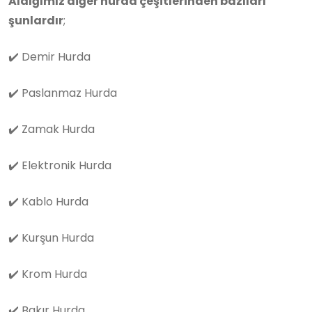
Aldığımız diğer hurda çeşitlerinden bazıları
şunlardır
;
✔️
Demir Hurda
✔️
Paslanmaz Hurda
✔️
Zamak Hurda
✔️
Elektronik Hurda
✔️
Kablo Hurda
✔️
Kurşun Hurda
✔️
Krom Hurda
✔️
Bakır Hurda