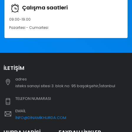
Çalışma saatleri
09.00-19.00
Pazartesi - Cumartesi
İLETIŞIM
adres
i̇steks sanayi sitesi 3. blok no: 95 başakşehir/i̇stanbul
TELEFON NUMARASI
EMAIL
INFO@DINAMIKHURDA.COM