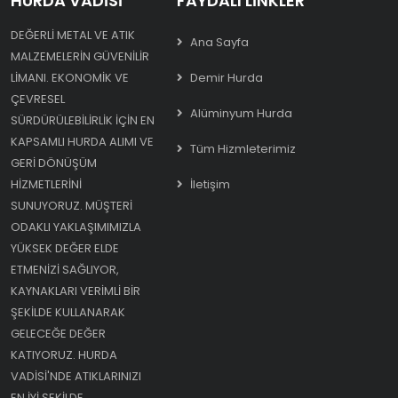
HURDA VADISI
FAYDALI LINKLER
DEĞERLI METAL VE ATIK
Ana Sayfa
MALZEMELERIN GÜVENILIR
LIMANI. EKONOMIK VE
Demir Hurda
ÇEVRESEL
Alüminyum Hurda
SÜRDÜRÜLEBILIRLIK IÇIN EN
KAPSAMLI HURDA ALIMI VE
Tüm Hizmleterimiz
GERI DÖNÜŞÜM
HIZMETLERINI
İletişim
SUNUYORUZ. MÜŞTERI
ODAKLI YAKLAŞIMIMIZLA
YÜKSEK DEĞER ELDE
ETMENIZI SAĞLIYOR,
KAYNAKLARI VERIMLI BIR
ŞEKILDE KULLANARAK
GELECEĞE DEĞER
KATIYORUZ. HURDA
VADISI'NDE ATIKLARINIZI
EN IYI ŞEKILDE