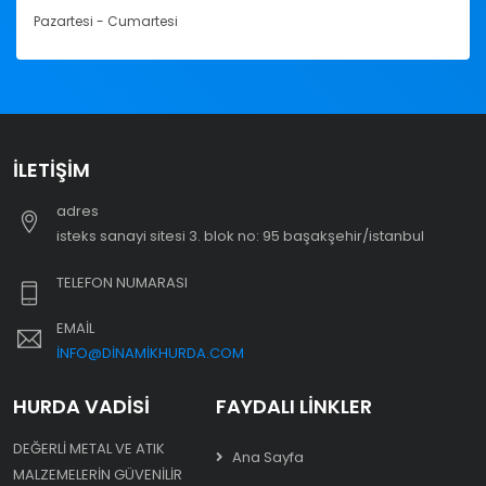
Pazartesi - Cumartesi
İLETIŞIM
adres
i̇steks sanayi sitesi 3. blok no: 95 başakşehir/i̇stanbul
TELEFON NUMARASI
EMAIL
INFO@DINAMIKHURDA.COM
HURDA VADISI
FAYDALI LINKLER
DEĞERLI METAL VE ATIK
Ana Sayfa
MALZEMELERIN GÜVENILIR