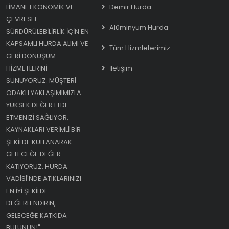
LIMANI. EKONOMIK VE
Demir Hurda
ÇEVRESEL
Alüminyum Hurda
SÜRDÜRÜLEBILIRLIK IÇIN EN
KAPSAMLI HURDA ALIMI VE
Tüm Hizmleterimiz
GERI DÖNÜŞÜM
HIZMETLERINI
İletişim
SUNUYORUZ. MÜŞTERI
ODAKLI YAKLAŞIMIMIZLA
YÜKSEK DEĞER ELDE
ETMENIZI SAĞLIYOR,
KAYNAKLARI VERIMLI BIR
ŞEKILDE KULLANARAK
GELECEĞE DEĞER
KATIYORUZ. HURDA
VADISI'NDE ATIKLARINIZI
EN IYI ŞEKILDE
DEĞERLENDIRIN,
GELECEĞE KATKIDA
BULUNUN!"