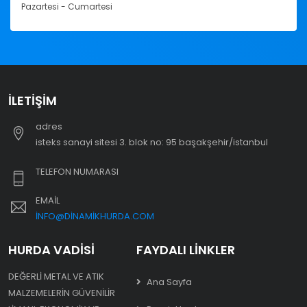
Pazartesi - Cumartesi
İLETIŞIM
adres
i̇steks sanayi sitesi 3. blok no: 95 başakşehir/i̇stanbul
TELEFON NUMARASI
EMAIL
INFO@DINAMIKHURDA.COM
HURDA VADISI
FAYDALI LINKLER
DEĞERLI METAL VE ATIK
Ana Sayfa
MALZEMELERIN GÜVENILIR