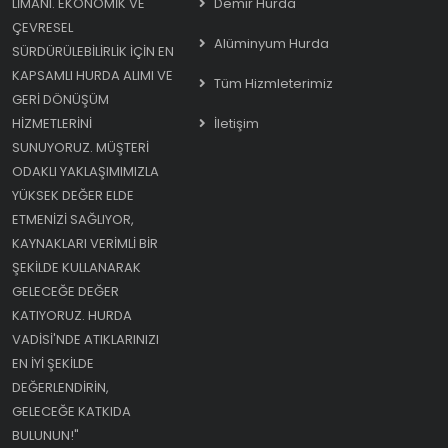
LIMANI. EKONOMIK VE
Demir Hurda
ÇEVRESEL
Alüminyum Hurda
SÜRDÜRÜLEBILIRLIK IÇIN EN
KAPSAMLI HURDA ALIMI VE
Tüm Hizmleterimiz
GERI DÖNÜŞÜM
HIZMETLERINI
İletişim
SUNUYORUZ. MÜŞTERI
ODAKLI YAKLAŞIMIMIZLA
YÜKSEK DEĞER ELDE
ETMENIZI SAĞLIYOR,
KAYNAKLARI VERIMLI BIR
ŞEKILDE KULLANARAK
GELECEĞE DEĞER
KATIYORUZ. HURDA
VADISI'NDE ATIKLARINIZI
EN IYI ŞEKILDE
DEĞERLENDIRIN,
GELECEĞE KATKIDA
BULUNUN!"